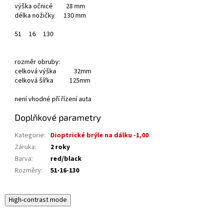
výška očnicé 28 mm
délka nožičky 130 mm
51
16
130
rozměr obruby:
celková výška 32mm
celková šířka 125mm
není vhodné pří řízení auta
Doplňkové parametry
Kategorie
:
Dioptrické brýle na dálku -1,00
Záruka
:
2 roky
Barva
:
red/black
Rozměry
:
51-16-130
High-contrast mode