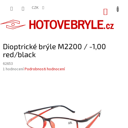
Přejít
na
CZK
NÁKUP
obsah
KOŠÍK
Dioptrické brýle M2200 / -1,00
red/black
62653
Průměrné
1 hodnocení
Podrobnosti hodnocení
hodnocení
produktu
je
5,0
z
5
hvězdiček.