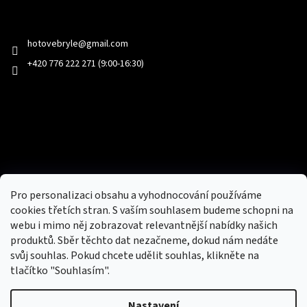
Kontakt
hotovebryle
@
gmail.com
+420 776 222 271 (9:00-16:30)
Facebook
Přijímáme online platby
Pro personalizaci obsahu a vyhodnocování používáme
cookies třetích stran. S vaším souhlasem budeme schopni na
webu i mimo něj zobrazovat relevantnější nabídky našich
produktů. Sběr těchto dat nezačneme, dokud nám nedáte
svůj souhlas. Pokud chcete udělit souhlas, klikněte na
tlačítko "Souhlasím".
Nový obchod s batohy, cestovními zavazadly, tašky a peněženky
Nastavení