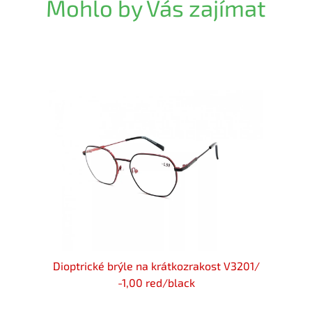
Mohlo by Vás zajímat
ck s
Dioptrické brýle na krátkozrakost V3201/
Dio
-1,00 red/black