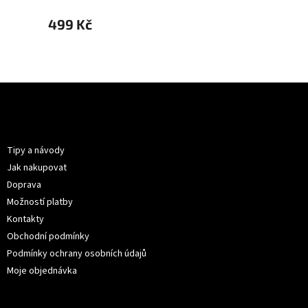
499 Kč
499 
Z
á
p
Informace pro vás
a
t
Tipy a návody
í
Jak nakupovat
Doprava
Možností platby
Kontakty
Obchodní podmínky
Podmínky ochrany osobních údajů
Moje objednávka