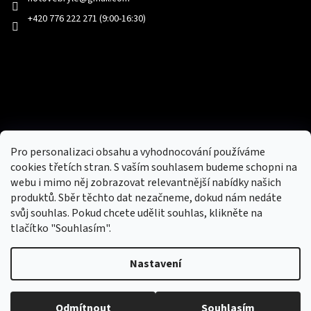
+420 776 222 271 (9:00-16:30)
Facebook
Přijímáme online platby
Pro personalizaci obsahu a vyhodnocování používáme
cookies třetích stran. S vaším souhlasem budeme schopni na
webu i mimo něj zobrazovat relevantnější nabídky našich
produktů. Sběr těchto dat nezačneme, dokud nám nedáte
svůj souhlas. Pokud chcete udělit souhlas, klikněte na
tlačítko "Souhlasím".
Nový obchod s batohy, cestovními zavazadly, tašky a peněženky
Nastavení
Copyright 2026
hotovebryle.cz
. Všechna práva
Vytvořil
Odmítnout
Souhlasím