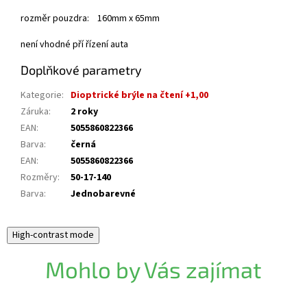
rozměr pouzdra: 160mm x 65mm
není vhodné pří řízení auta
Doplňkové parametry
Kategorie
:
Dioptrické brýle na čtení +1,00
Záruka
:
2 roky
EAN
:
5055860822366
Barva
:
černá
EAN
:
5055860822366
Rozměry
:
50-17-140
Barva
:
Jednobarevné
High-contrast mode
Mohlo by Vás zajímat