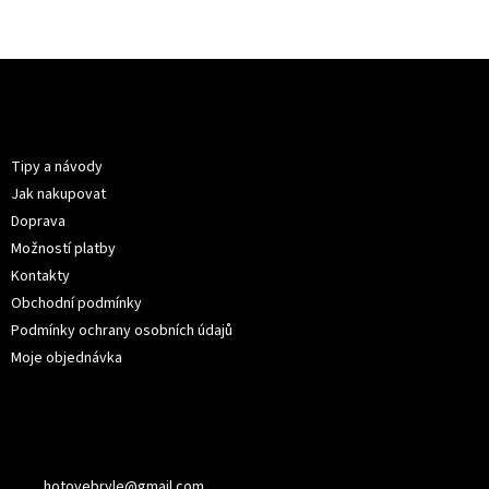
Z
á
p
Informace pro vás
a
t
Tipy a návody
í
Jak nakupovat
Doprava
Možností platby
Kontakty
Obchodní podmínky
Podmínky ochrany osobních údajů
Moje objednávka
Kontakt
hotovebryle
@
gmail.com