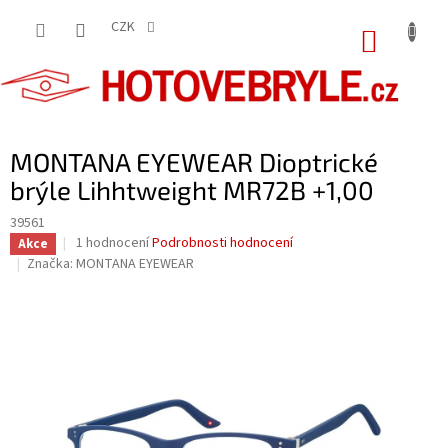
Přejít
na
CZK
NÁKUP
obsah
KOŠÍK
MONTANA EYEWEAR Dioptrické
brýle Lihhtweight MR72B +1,00
39561
Průměrné
1 hodnocení
Podrobnosti hodnocení
Akce
hodnocení
Značka:
MONTANA EYEWEAR
produktu
je
5,0
z
5
hvězdiček.