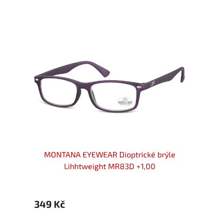
rýle
MONTANA EYEWEAR Dioptrické brýle
MON
Lihhtweight MR83D +1,00
349 Kč
349 