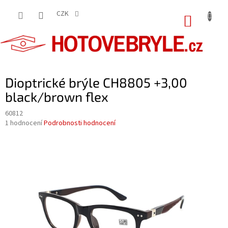
Přejít
na
CZK
NÁKUP
obsah
KOŠÍK
Dioptrické brýle CH8805 +3,00
black/brown flex
60812
Průměrné
1 hodnocení
Podrobnosti hodnocení
hodnocení
produktu
je
5,0
z
5
hvězdiček.