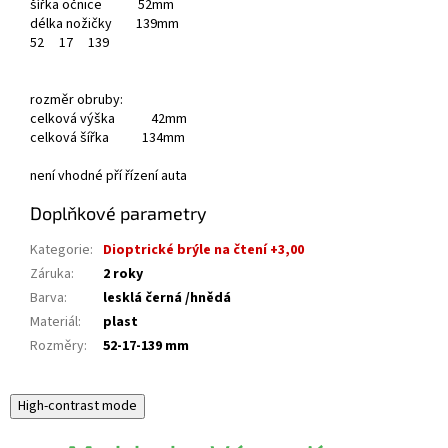
šířka očnice 52mm
délka nožičky 139mm
52
17
139
rozměr obruby:
celková výška 42mm
celková šířka 134mm
není vhodné pří řízení auta
Doplňkové parametry
Kategorie
:
Dioptrické brýle na čtení +3,00
Záruka
:
2 roky
Barva
:
lesklá černá /hnědá
Materiál
:
plast
Rozměry
:
52-17-139 mm
High-contrast mode