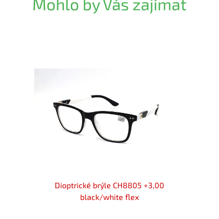
Mohlo by Vás zajímat
0
Dioptrické brýle CH8805 +3,00
Dioptr
black/white flex