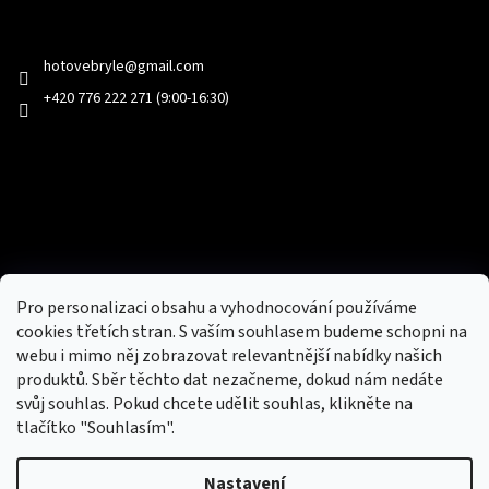
Kontakt
hotovebryle
@
gmail.com
+420 776 222 271 (9:00-16:30)
Facebook
Přijímáme online platby
Pro personalizaci obsahu a vyhodnocování používáme
cookies třetích stran. S vaším souhlasem budeme schopni na
webu i mimo něj zobrazovat relevantnější nabídky našich
produktů. Sběr těchto dat nezačneme, dokud nám nedáte
svůj souhlas. Pokud chcete udělit souhlas, klikněte na
tlačítko "Souhlasím".
Nový obchod s batohy, cestovními zavazadly, tašky a peněženky
Nastavení