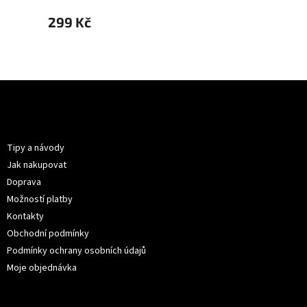
299 Kč
299 
Z
á
p
Informace pro vás
a
t
Tipy a návody
í
Jak nakupovat
Doprava
Možností platby
Kontakty
Obchodní podmínky
Podmínky ochrany osobních údajů
Moje objednávka