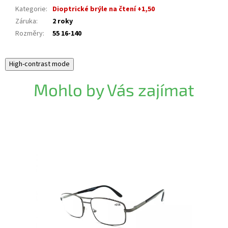
Kategorie
:
Dioptrické brýle na čtení +1,50
Záruka
:
2 roky
Rozměry
:
55 16-140
High-contrast mode
Mohlo by Vás zajímat