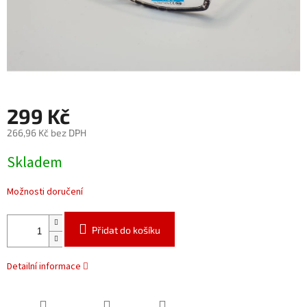
299 Kč
266,96 Kč bez DPH
Měrná
Skladem
cena:
Možnosti doručení
Přidat do košíku
Detailní informace