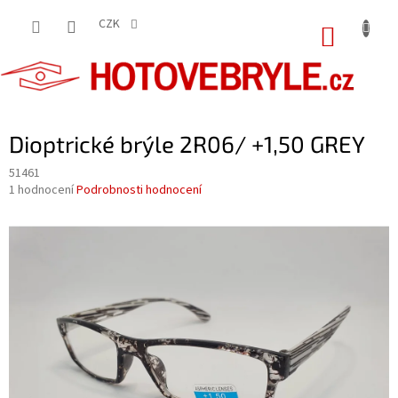
Přejít
na
CZK
NÁKUP
obsah
KOŠÍK
Dioptrické brýle 2R06/ +1,50 GREY
51461
Průměrné
1 hodnocení
Podrobnosti hodnocení
hodnocení
produktu
je
5,0
z
5
hvězdiček.