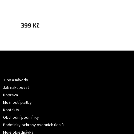
ex
399 Kč
399 
Z
á
p
Informace pro vás
a
t
Tipy a návody
í
Jak nakupovat
Doprava
Možností platby
Kontakty
Obchodní podmínky
Podmínky ochrany osobních údajů
Moje objednávka