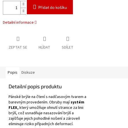
Přidat do košíku
Detailní informace
ZEPTAT SE
HLÍDAT
SDÍLET
Popis
Diskuze
Detailní popis produktu
Pánské brýle na čtení s nadčasovým tvarem a
barevným provedením.
Obruby mají
systém
FLEX,
který umožňuje ohnutí stranice za linii
brýlí, což usnadňuje nasazování brýlí a
zajišťuje jejich pohodlné nošení a zároveň
eliminuje riziko případných deformací.