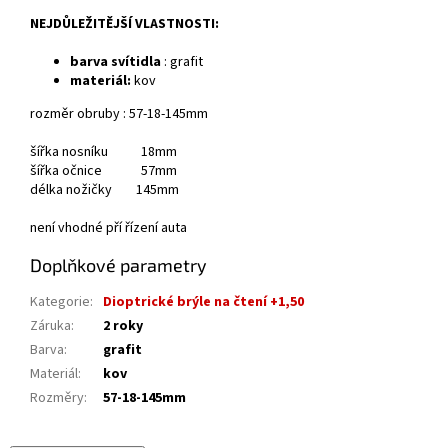
NEJDŮLEŽITĚJŠÍ VLASTNOSTI:
barva svítidla
: grafit
materiál:
kov
rozměr obruby : 57-18-145mm
šířka nosníku 18mm
šířka očnice 57mm
délka nožičky 145mm
není vhodné pří řízení auta
Doplňkové parametry
Kategorie
:
Dioptrické brýle na čtení +1,50
Záruka
:
2 roky
Barva
:
grafit
Materiál
:
kov
Rozměry
:
57-18-145mm