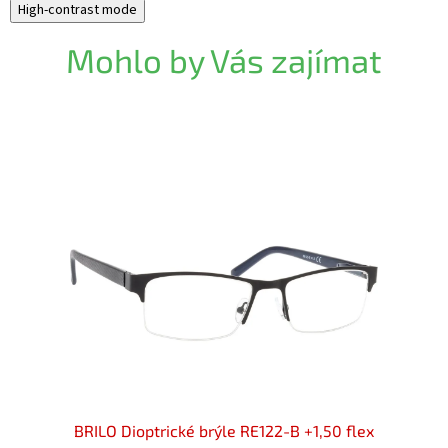
High-contrast mode
Mohlo by Vás zajímat
i u
BRILO Dioptrické brýle RE122-B +1,50 flex
BRILO 