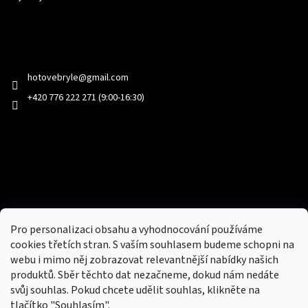
Kontakt
hotovebryle
@
gmail.com
+420 776 222 271 (9:00-16:30)
Facebook
Přijímáme online platby
Pro personalizaci obsahu a vyhodnocování používáme
cookies třetích stran. S vaším souhlasem budeme schopni na
webu i mimo něj zobrazovat relevantnější nabídky našich
produktů. Sběr těchto dat nezačneme, dokud nám nedáte
svůj souhlas. Pokud chcete udělit souhlas, klikněte na
tlačítko "Souhlasím".