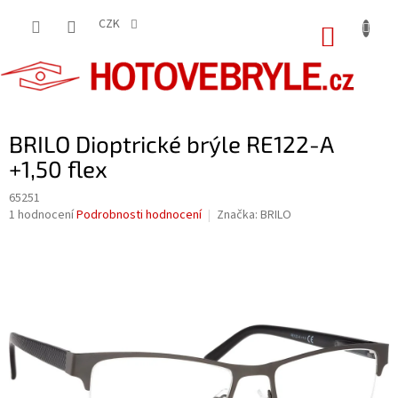
Přejít
na
CZK
NÁKUP
obsah
KOŠÍK
BRILO Dioptrické brýle RE122-A
+1,50 flex
65251
Průměrné
1 hodnocení
Podrobnosti hodnocení
Značka:
BRILO
hodnocení
produktu
je
5,0
z
5
hvězdiček.