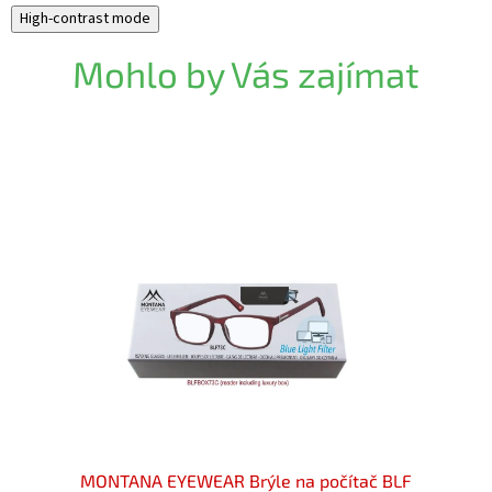
High-contrast mode
Mohlo by Vás zajímat
ač BLF
MONTANA EYEWEAR Brýle na počítač BLF
MONTA