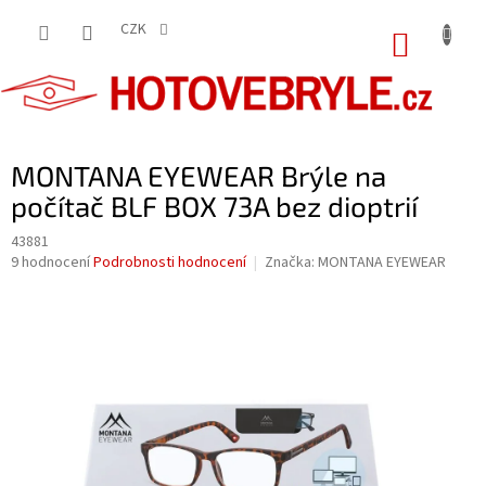
Přejít
na
CZK
NÁKUP
obsah
KOŠÍK
MONTANA EYEWEAR Brýle na
počítač BLF BOX 73A bez dioptrií
43881
Průměrné
9 hodnocení
Podrobnosti hodnocení
Značka:
MONTANA EYEWEAR
hodnocení
produktu
je
3,9
z
5
hvězdiček.