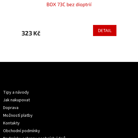
BOX 73C bez dioptrií
399 Kč
ETAIL
DETAIL
323 Kč
349 
Z
á
p
Informace pro vás
a
t
Tipy a návody
í
Jak nakupovat
Doprava
Možností platby
Kontakty
Obchodní podmínky