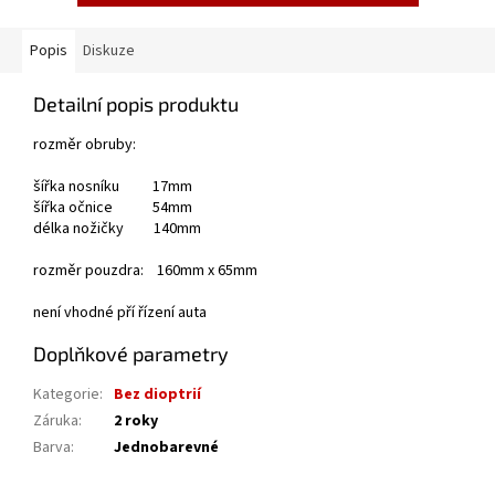
Popis
Diskuze
Detailní popis produktu
rozměr obruby:
šířka nosníku 17mm
šířka očnice 54mm
délka nožičky 140mm
rozměr pouzdra: 160mm x 65mm
není vhodné pří řízení auta
Doplňkové parametry
Kategorie
:
Bez dioptrií
Záruka
:
2 roky
Barva
:
Jednobarevné