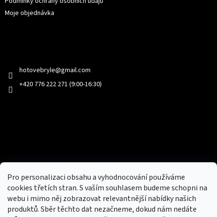
Podmínky ochrany osobních údajů
Moje objednávka
Kontakt
hotovebryle
@
gmail.com
+420 776 222 271 (9:00-16:30)
Facebook
Přijímáme online platby
Pro personalizaci obsahu a vyhodnocování používáme
cookies třetích stran. S vaším souhlasem budeme schopni na
webu i mimo něj zobrazovat relevantnější nabídky našich
produktů. Sběr těchto dat nezačneme, dokud nám nedáte