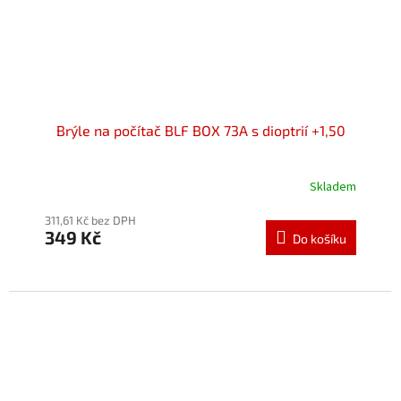
Brýle na počítač BLF BOX 73A s dioptrií +1,50
Skladem
Průměrné
hodnocení
311,61 Kč bez DPH
produktu
349 Kč
je
Do košíku
5,0
z
5
hvězdiček.