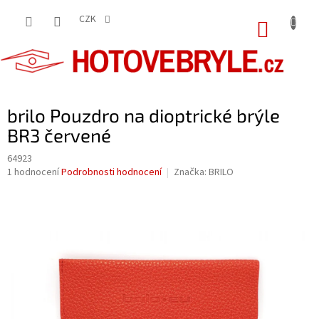
Přejít
na
CZK
NÁKUP
obsah
KOŠÍK
brilo Pouzdro na dioptrické brýle
BR3 červené
64923
Průměrné
1 hodnocení
Podrobnosti hodnocení
Značka:
BRILO
hodnocení
produktu
je
5,0
z
5
hvězdiček.