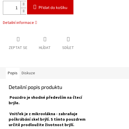
Přidat do košíku
Detailní informace
ZEPTAT SE
HLÍDAT
SDÍLET
Popis
Diskuze
Detailní popis produktu
Pouzdro je vhodné především na čtecí
brýle.
Vnitřek je
z mikrovlákna -
zabraňuje
poškrábání skel brýlí. S tímto pouzdrem
určitě prodloužite životnost brýlí.