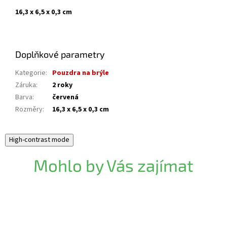
16,3 x 6,5 x 0,3 cm
Doplňkové parametry
Kategorie
:
Pouzdra na brýle
Záruka
:
2 roky
Barva
:
červená
Rozměry
:
16,3 x 6,5 x 0,3 cm
High-contrast mode
Mohlo by Vás zajímat