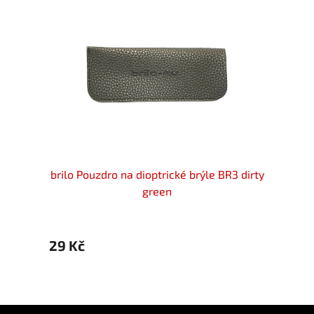
e BR5
brilo Pouzdro na dioptrické brýle BR3 dirty
bri
green
29 Kč
29 K
Z