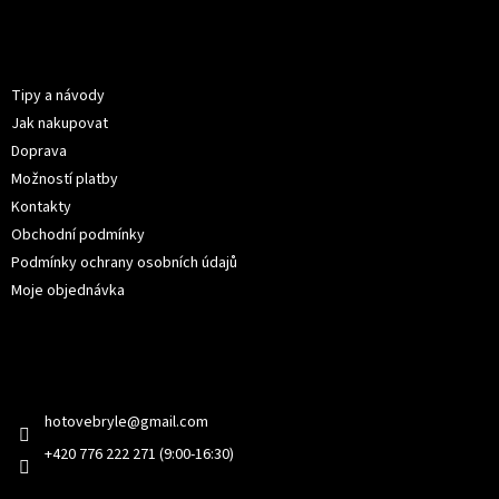
á
p
Informace pro vás
a
t
Tipy a návody
í
Jak nakupovat
Doprava
Možností platby
Kontakty
Obchodní podmínky
Podmínky ochrany osobních údajů
Moje objednávka
Kontakt
hotovebryle
@
gmail.com
+420 776 222 271 (9:00-16:30)