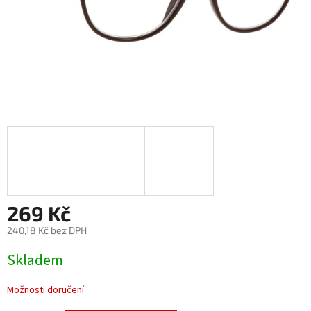
269 Kč
240,18 Kč bez DPH
Měrná
Skladem
cena:
Možnosti doručení