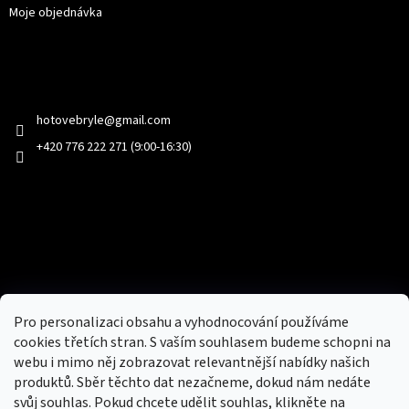
Moje objednávka
Kontakt
hotovebryle
@
gmail.com
+420 776 222 271 (9:00-16:30)
Facebook
Přijímáme online platby
Pro personalizaci obsahu a vyhodnocování používáme
cookies třetích stran. S vaším souhlasem budeme schopni na
webu i mimo něj zobrazovat relevantnější nabídky našich
produktů. Sběr těchto dat nezačneme, dokud nám nedáte
svůj souhlas. Pokud chcete udělit souhlas, klikněte na