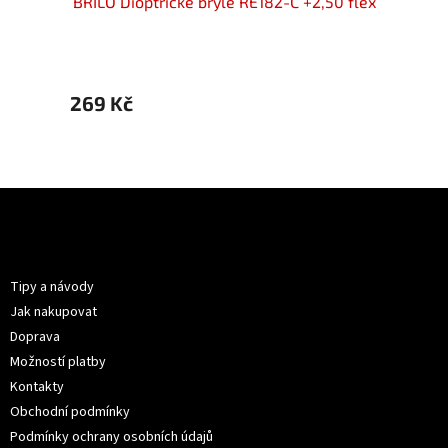
50 flex
BRILO Dioptrické brýle RE182-C +2,50 flex
BRILO 
269 Kč
269 
Z
á
p
Informace pro vás
a
t
Tipy a návody
í
Jak nakupovat
Doprava
Možností platby
Kontakty
Obchodní podmínky
Podmínky ochrany osobních údajů