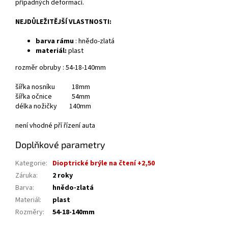
případných deformací.
NEJDŮLEŽITĚJŠÍ VLASTNOSTI:
barva rámu
: hnědo-zlatá
materiál:
plast
rozměr obruby : 54-18-140mm
šířka nosníku 18mm
šířka očnice 54mm
délka nožičky 140mm
není vhodné pří řízení auta
Doplňkové parametry
Kategorie
:
Dioptrické brýle na čtení +2,50
Záruka
:
2 roky
Barva
:
hnědo-zlatá
Materiál
:
plast
Rozměry
:
54-18-140mm