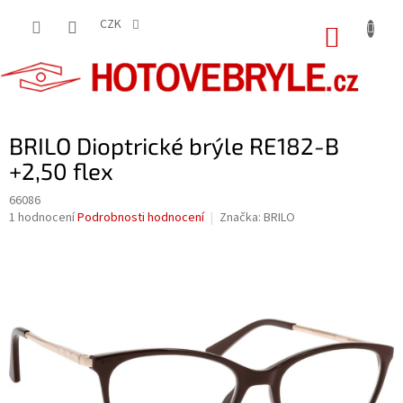
Přejít
na
CZK
NÁKUP
obsah
KOŠÍK
BRILO Dioptrické brýle RE182-B
+2,50 flex
66086
Průměrné
1 hodnocení
Podrobnosti hodnocení
Značka:
BRILO
hodnocení
produktu
je
5,0
z
5
hvězdiček.