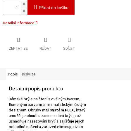
Přidat do košíku
Detailní informace
ZEPTAT SE
HLÍDAT
SDÍLET
Popis
Diskuze
Detailní popis produktu
Dámské brýle na čtení s oválným tvarem,
tlumenými barvami a minimalistickým čistým
designem.
Obruby mají
systém FLEX,
který
umožňuje ohnutí stranice za linii brýlí, což
usnadňuje nasazování brýlí a zajišťuje jejich
pohodlné nošení a zároveň eliminuje riziko