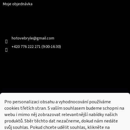
Moje objednávka
Kontakt
hotovebryle
@
gmail.com
+420 776 222 271 (9:00-16:30)
Facebook
Přijímáme online platby
Pro personalizaci obsahu a vyhodnocování používáme
cookies třetích stran. S vaším souhlasem budeme schopni na
webu i mimo něj zobrazovat relevantnější nabídky našich
produktů. Sběr těchto dat nezačneme, dokud nám nedáte
svůj souhlas. Pokud chcete udělit souhlas, klikněte na