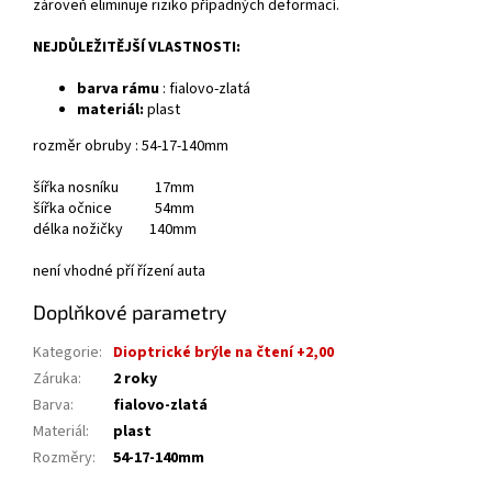
zároveň eliminuje riziko případných deformací.
NEJDŮLEŽITĚJŠÍ VLASTNOSTI:
barva rámu
: fialovo-zlatá
materiál:
plast
rozměr obruby : 54-17-140mm
šířka nosníku 17mm
šířka očnice 54mm
délka nožičky 140mm
není vhodné pří řízení auta
Doplňkové parametry
Kategorie
:
Dioptrické brýle na čtení +2,00
Záruka
:
2 roky
Barva
:
fialovo-zlatá
Materiál
:
plast
Rozměry
:
54-17-140mm