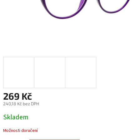
269 Kč
240,18 Kč bez DPH
Měrná
Skladem
cena:
Možnosti doručení