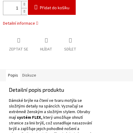
Přidat do košíku
Detailní informace
ZEPTAT SE
HLÍDAT
SDÍLET
Popis
Diskuze
Detailní popis produktu
Dámské brýle na čtení ve tvaru motýla se
složitými detaily na spáncích.
Vyznačují se
extrémně ženským a složitým stylem.
Obruby
mají
systém FLEX,
který umožňuje ohnutí
stranice za linii brýlí, což usnadňuje nasazování
brýlí a zajišťuje jejich pohodlné nošení a