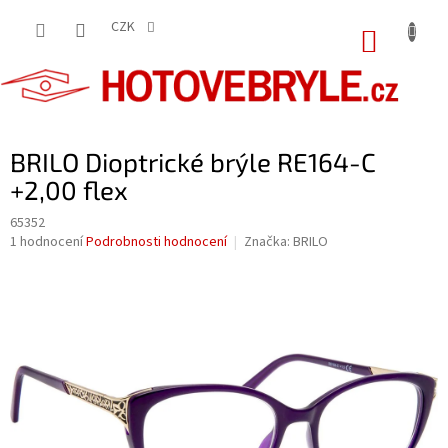
Přejít
na
CZK
NÁKUP
obsah
KOŠÍK
BRILO Dioptrické brýle RE164-C
+2,00 flex
65352
Průměrné
1 hodnocení
Podrobnosti hodnocení
Značka:
BRILO
hodnocení
produktu
je
5,0
z
5
hvězdiček.