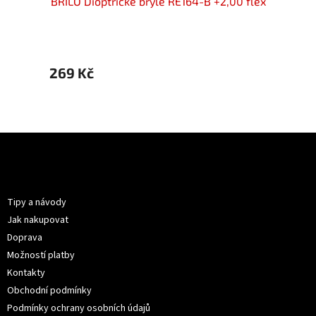
00 flex
BRILO Dioptrické brýle RE164-B +2,00 flex
BRILO 
269 Kč
269 
Z
á
p
Informace pro vás
a
t
Tipy a návody
í
Jak nakupovat
Doprava
Možností platby
Kontakty
Obchodní podmínky
Podmínky ochrany osobních údajů