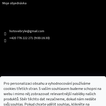
Moje objednávka
Kontakt
hotovebryle
@
gmail.com
+420 776 222 271 (9:00-16:30)
Facebook
Přijímáme online platby
Pro personalizaci obsahu a vyhodnocování používáme
cookies třetích stran. S vaším souhlasem budeme schopni na
webu i mimo něj zobrazovat relevantnější nabídky našich
produktů. Sběr těchto dat nezačneme, dokud nám nedáte
svůj souhlas. Pokud chcete udělit souhlas, klikněte na