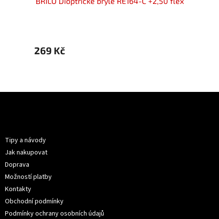
50 flex
BRILO Dioptrické brýle RE164-C +2,50 flex
BRILO 
269 Kč
359 
Z
á
p
Informace pro vás
a
t
Tipy a návody
í
Jak nakupovat
Doprava
Možností platby
Kontakty
Obchodní podmínky
Podmínky ochrany osobních údajů