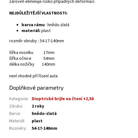
zároveň eliminuje riziko případných deformací.
NEJDŮLEŽITĚJŠÍ VLASTNOSTI:
barva rámu
: hnědo-zlatá
materiál:
plast
rozměr obruby : 54-17-140mm
šířka nosníku 17mm
šířka očnice 54mm
délka nožičky 140mm
není vhodné pří řízení auta
Doplňkové parametry
Kategorie
:
Dioptrické brýle na čtení +2,50
Záruka
:
2 roky
Barva
:
hnědo-zlatá
Materiál
:
plast
Rozměry
:
54-17-140mm