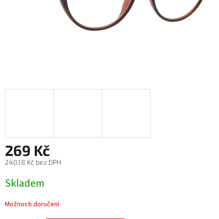
269 Kč
240,18 Kč bez DPH
Měrná
Skladem
cena:
Možnosti doručení