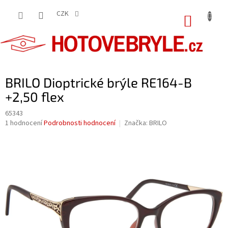
Přejít
na
CZK
NÁKUP
obsah
KOŠÍK
BRILO Dioptrické brýle RE164-B
+2,50 flex
65343
Průměrné
1 hodnocení
Podrobnosti hodnocení
Značka:
BRILO
hodnocení
produktu
je
5,0
z
5
hvězdiček.