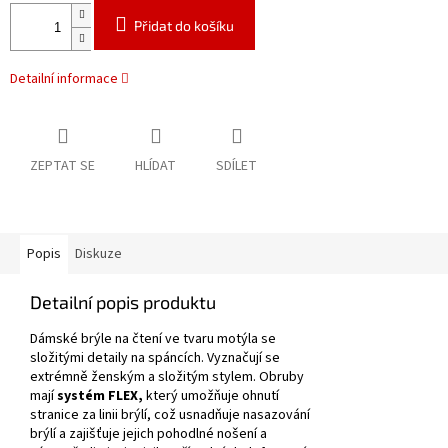
Přidat do košíku
Detailní informace
ZEPTAT SE
HLÍDAT
SDÍLET
Popis
Diskuze
Detailní popis produktu
Dámské brýle na čtení ve tvaru motýla se
složitými detaily na spáncích.
Vyznačují se
extrémně ženským a složitým stylem.
Obruby
mají
systém FLEX,
který umožňuje ohnutí
stranice za linii brýlí, což usnadňuje nasazování
brýlí a zajišťuje jejich pohodlné nošení a