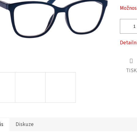
ček.
Možnost
Detailn
TISK
is
Diskuze