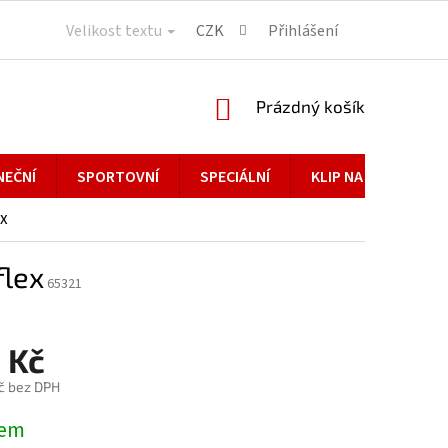
Velikost textu
CZK
Přihlášení
NÁKUPNÍ
Prázdný košík
KOŠÍK
NEČNÍ
SPORTOVNÍ
SPECIÁLNÍ
KLIP NA BRÝLE
ex
flex
65321
 Kč
č bez DPH
dem