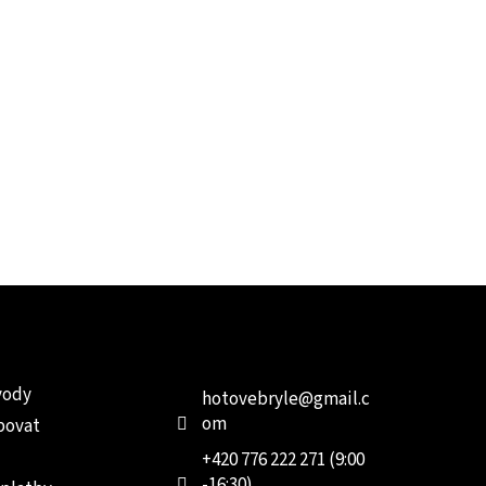
e pro vás
Kontakt
Facebo
vody
hotovebryle
@
gmail.c
om
povat
+420 776 222 271 (9:00
-16:30)