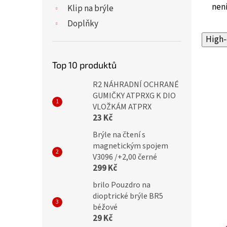
není
Klip na brýle
Doplňky
High-
Top 10 produktů
R2 NÁHRADNÍ OCHRANÉ
GUMIČKY ATPRXG K DIO
VLOŽKÁM ATPRX
23 Kč
Brýle na čtení s
magnetickým spojem
V3096 /+2,00 černé
299 Kč
brilo Pouzdro na
dioptrické brýle BR5
béžové
29 Kč