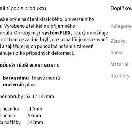
ailní popis produktu
Doplňko
ké brýle na čtení klasického, univerzálního
u.
Vyrobeno z lehkého a příjemného
Kategorie
eriálu.
Obruby mají
systém FLEX,
který umožňuje
tí stranice za linii brýlí, což usnadňuje nasazování
Záruka
:
í a zajišťuje jejich pohodlné nošení a zároveň
Barva
:
inuje riziko případných deformací.
Materiál
:
DŮLEŽITĚJŠÍ VLASTNOSTI:
Rozměry
:
barva rámu
: tmavě modrá
materiál:
plast
měr obruby : 53-17-142mm
ka nosníku 17mm
ka očnice 53mm
ka nožičky 142mm