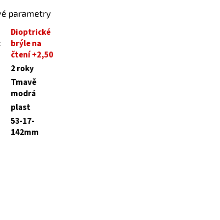
vé parametry
Dioptrické
:
brýle na
čtení +2,50
2 roky
Tmavě
modrá
plast
53-17-
142mm