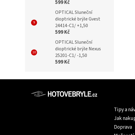
599 Kč
OPTICAL Sluneční
dioptrické brýle Gvest
24414-C1/ +1,50
599 Kč
OPTICAL Sluneční
dioptrické brýle Nexus
25201-C1/ -1,50
599 Kč
Z
á
p
Informac
a
Tipy a ná
t
Jak naku
í
Doprava