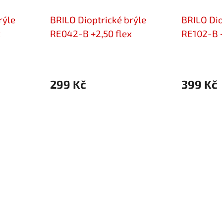
rýle
BRILO Dioptrické brýle
BRILO Dio
x
RE042-B +2,50 flex
RE102-B +
299 Kč
399 Kč