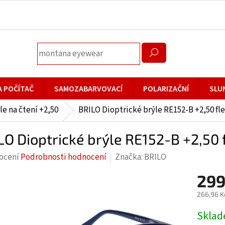
A POČÍTAČ
SAMOZABARVOVACÍ
POLARIZAČNÍ
SLU
le na čtení +2,50
BRILO Dioptrické brýle RE152-B +2,50 fl
LO Dioptrické brýle RE152-B +2,50 
rné
ocení
Podrobnosti hodnocení
Značka:
BRILO
cení
299
ktu
266,96 K
Měrná
Skla
cena: