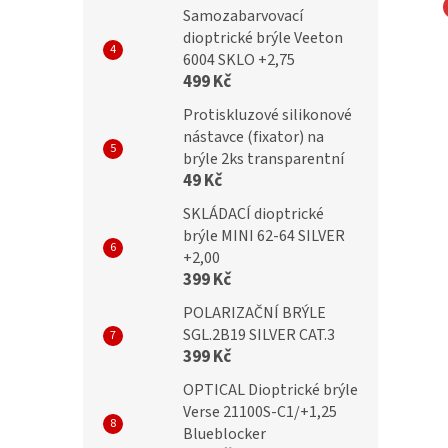
Samozabarvovací
dioptrické brýle Veeton
Dioptrické brýle
BRILO Dioptrické brýle
6004 SKLO +2,75
A +2,50 flex
RE008-B +2,50 flex
499 Kč
Protiskluzové silikonové
nástavce (fixator) na
brýle 2ks transparentní
č
399 Kč
49 Kč
SKLÁDACÍ dioptrické
brýle MINI 62-64 SILVER
+2,00
399 Kč
POLARIZAČNÍ BRÝLE
SGL.2B19 SILVER CAT.3
399 Kč
OPTICAL Dioptrické brýle
Verse 21100S-C1/+1,25
Blueblocker