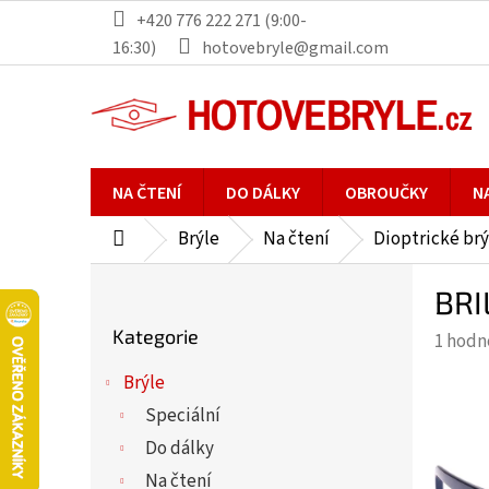
Přejít
+420 776 222 271 (9:00-
na
16:30)
hotovebryle@gmail.com
obsah
NA ČTENÍ
DO DÁLKY
OBROUČKY
N
Brýle
Na čtení
Dioptrické brý
Domů
P
BRI
o
Přeskočit
s
Kategorie
Průmě
1 hodn
kategorie
t
hodno
r
Brýle
produ
a
Speciální
je
n
5,0
Do dálky
n
z
Na čtení