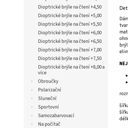
Dioptrické brýle na čtení +4,50
Det
Dioptrické brýle na čtení +5,00
Dáms
Dioptrické brýle na čtení +5,50
tvar
mat
Dioptrické brýle na čtení +6,00
ohnu
Dioptrické brýle na čtení +6,50
brýl
Dioptrické brýle na čtení +7,00
elim
Dioptrické brýle na čtení +7,50
NEJ
Dioptrické brýle na čtení +8,00 a
více
Obroučky
Polarizační
roz
Sluneční
šíř
Sportovní
šíř
Samozabarvovací
dél
Na počítač