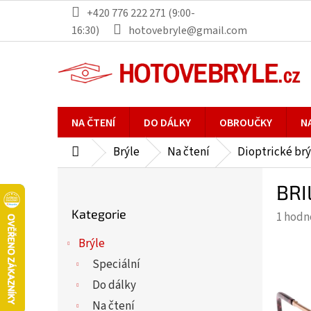
Přejít
+420 776 222 271 (9:00-
na
16:30)
hotovebryle@gmail.com
obsah
NA ČTENÍ
DO DÁLKY
OBROUČKY
N
Brýle
Na čtení
Dioptrické brý
Domů
P
BRI
o
Přeskočit
s
Kategorie
Průmě
1 hodn
kategorie
t
hodno
r
Brýle
produ
a
Speciální
je
n
5,0
Do dálky
n
z
Na čtení