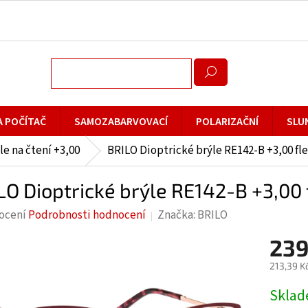
A POČÍTAČ
SAMOZABARVOVACÍ
POLARIZAČNÍ
SLU
le na čtení +3,00
BRILO Dioptrické brýle RE142-B +3,00 fl
LO Dioptrické brýle RE142-B +3,00 
rné
ocení
Podrobnosti hodnocení
Značka:
BRILO
cení
239
ktu
213,39 K
Měrná
Skla
cena: