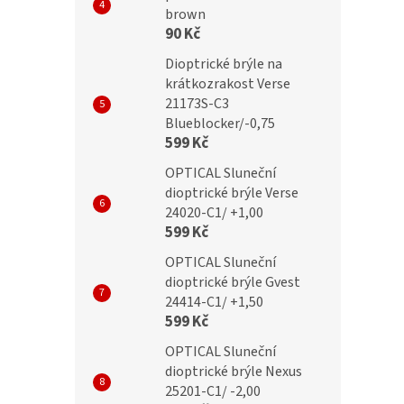
Dioptrické brýle
BRILO Dioptrické brýle
brown
90 Kč
B +3,00 flex
RE090-A +3,00 flex
Dioptrické brýle na
krátkozrakost Verse
21173S-C3
Blueblocker/-0,75
č
269 Kč
599 Kč
OPTICAL Sluneční
dioptrické brýle Verse
24020-C1/ +1,00
599 Kč
OPTICAL Sluneční
dioptrické brýle Gvest
24414-C1/ +1,50
599 Kč
OPTICAL Sluneční
dioptrické brýle Nexus
25201-C1/ -2,00