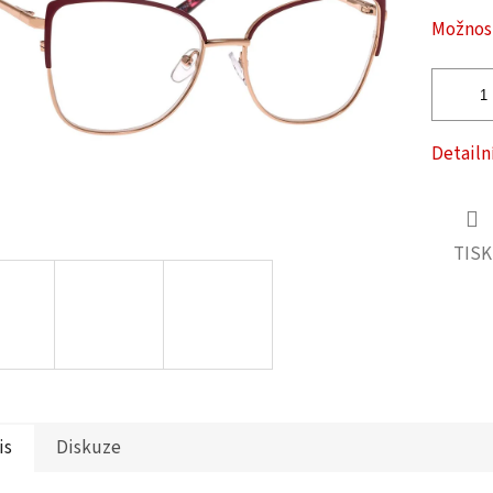
ček.
Možnost
Detailn
TISK
is
Diskuze