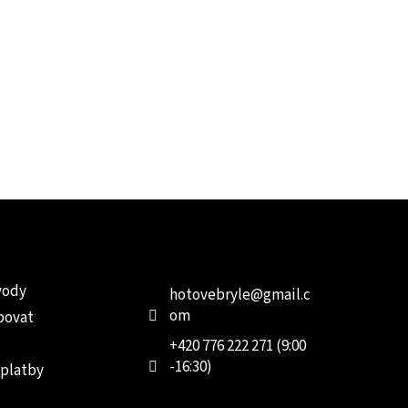
e pro vás
Kontakt
Facebo
vody
hotovebryle
@
gmail.c
om
povat
+420 776 222 271 (9:00
-16:30)
 platby