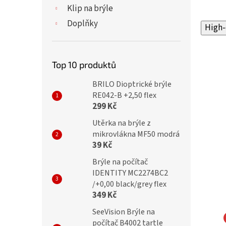
Klip na brýle
Doplňky
High-
Top 10 produktů
BRILO Dioptrické brýle
RE042-B +2,50 flex
299 Kč
Utěrka na brýle z
mikrovlákna MF50 modrá
39 Kč
Brýle na počítač
IDENTITY MC2274BC2
/+0,00 black/grey flex
349 Kč
SeeVision Brýle na
počítač B4002 tartle