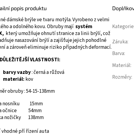
ailní popis produktu
Doplňko
sné dámské brýle ve tvaru motýla.
Vyrobeno z velmi
kého a odolného kovu.
Obruby mají
systém
Kategorie
X,
který umožňuje ohnutí stranice za linii brýlí, což
dňuje nasazování brýlí a zajišťuje jejich pohodlné
Záruka
:
ní a zároveň eliminuje riziko případných deformací.
Barva
:
DŮLEŽITĚJŠÍ VLASTNOSTI:
Materiál
:
barvy vazby
: černá a růžová
Rozměry
:
materiál:
kov
měr obruby : 54-15-138mm
ka nosníku 15mm
ka očnice 54mm
ka nožičky 138mm
 vhodné pří řízení auta