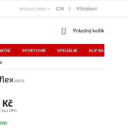
Velikost textu
CZK
Přihlášení
NÁKUPNÍ
Prázdný košík
KOŠÍK
NEČNÍ
SPORTOVNÍ
SPECIÁLNÍ
KLIP NA BRÝLE
ex
flex
65823
 Kč
č bez DPH
dem