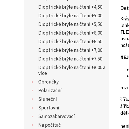
Dioptrické brýle na čtení +4,50
Det
Dioptrické brýle na čtení +5,00
Krá
Dioptrické brýle na čtení +5,50
leh
FLE
Dioptrické brýle na čtení +6,00
usna
Dioptrické brýle na čtení +6,50
noše
Dioptrické brýle na čtení +7,00
NEJ
Dioptrické brýle na čtení +7,50
Dioptrické brýle na čtení +8,00 a
více
Obroučky
roz
Polarizační
Sluneční
šíř
šíř
Sportovní
dél
Samozabarvovací
Na počítač
není