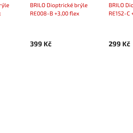
rýle
BRILO Dioptrické brýle
BRILO Dio
x
RE008-B +3,00 flex
RE152-C +
399 Kč
299 Kč