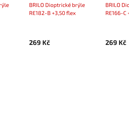
rýle
BRILO Dioptrické brýle
BRILO Dio
RE182-B +3,50 flex
RE166-C +
269 Kč
269 Kč