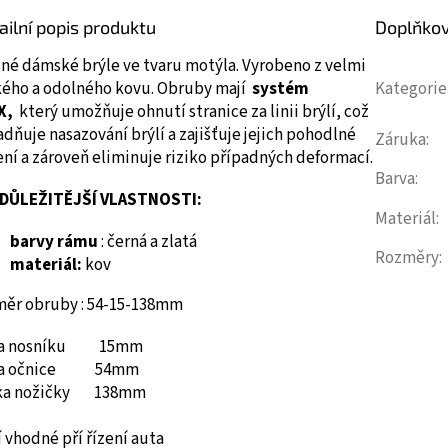
ailní popis produktu
Doplňko
sné dámské brýle ve tvaru motýla.
Vyrobeno z velmi
kého a odolného kovu.
Obruby mají
systém
Kategorie
X,
který umožňuje ohnutí stranice za linii brýlí, což
dňuje nasazování brýlí a zajišťuje jejich pohodlné
Záruka
:
ní a zároveň eliminuje riziko případných deformací.
Barva
:
DŮLEŽITĚJŠÍ VLASTNOSTI:
Materiál
:
barvy rámu
: černá a zlatá
Rozměry
:
materiál:
kov
měr obruby : 54-15-138mm
ka nosníku 15mm
ka očnice 54mm
ka nožičky 138mm
 vhodné pří řízení auta