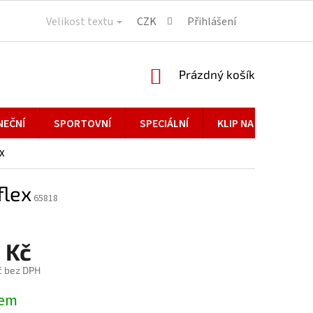
Velikost textu
CZK
Přihlášení
NÁKUPNÍ
Prázdný košík
KOŠÍK
NEČNÍ
SPORTOVNÍ
SPECIÁLNÍ
KLIP NA BRÝLE
x
flex
65818
 Kč
č bez DPH
dem