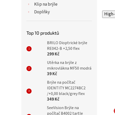
Klip na brýle
Doplňky
High-
Top 10 produktů
BRILO Dioptrické brýle
RE042-B +2,50 flex
299 Kč
Utěrka na brýle z
mikrovlákna MF50 modrá
39 Kč
Brýle na počítač
IDENTITY MC2274BC2
/+0,00 black/grey flex
349 Kč
SeeVision Brýle na
počítač B4002 tartle