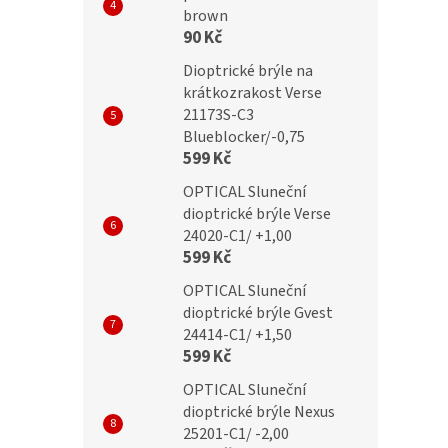
Dioptrické brýle
BRILO Dioptrické brýle
brown
90 Kč
C +3,50 flex
RE022-A +3,50 flex
Dioptrické brýle na
krátkozrakost Verse
21173S-C3
Blueblocker/-0,75
č
359 Kč
599 Kč
OPTICAL Sluneční
dioptrické brýle Verse
24020-C1/ +1,00
599 Kč
OPTICAL Sluneční
dioptrické brýle Gvest
24414-C1/ +1,50
599 Kč
OPTICAL Sluneční
dioptrické brýle Nexus
25201-C1/ -2,00