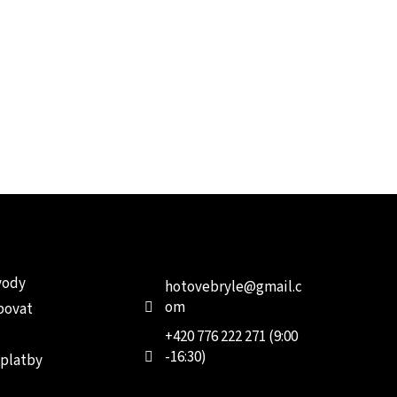
e pro vás
Kontakt
Facebo
vody
hotovebryle
@
gmail.c
om
povat
+420 776 222 271 (9:00
-16:30)
 platby