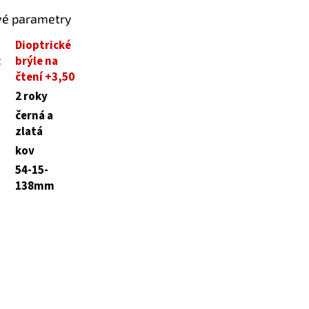
vé parametry
Dioptrické
:
brýle na
čtení +3,50
2 roky
černá a
zlatá
kov
54-15-
138mm