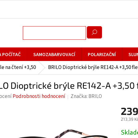
A POČÍTAČ
SAMOZABARVOVACÍ
POLARIZAČNÍ
SLU
le na čtení +3,50
BRILO Dioptrické brýle RE142-A +3,50 fle
LO Dioptrické brýle RE142-A +3,50 
rné
ocení
Podrobnosti hodnocení
Značka:
BRILO
cení
239
ktu
213,39 K
Měrná
Skla
cena: