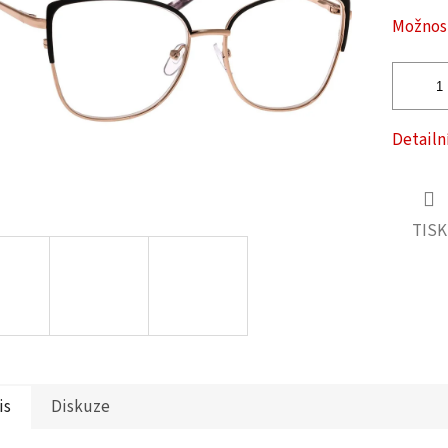
ček.
Možnost
Detailn
TISK
is
Diskuze