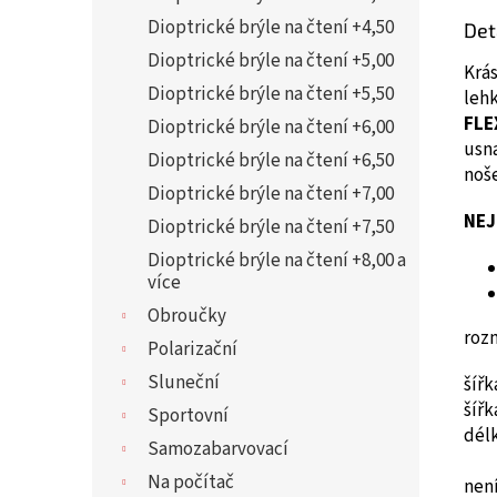
Dioptrické brýle na čtení +4,50
Det
Dioptrické brýle na čtení +5,00
Krá
Dioptrické brýle na čtení +5,50
leh
FLE
Dioptrické brýle na čtení +6,00
usna
Dioptrické brýle na čtení +6,50
noše
Dioptrické brýle na čtení +7,00
NEJ
Dioptrické brýle na čtení +7,50
Dioptrické brýle na čtení +8,00 a
více
Obroučky
roz
Polarizační
Sluneční
šíř
šíř
Sportovní
dél
Samozabarvovací
Na počítač
není