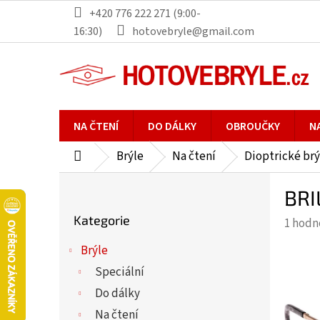
Přejít
+420 776 222 271 (9:00-
na
16:30)
hotovebryle@gmail.com
obsah
NA ČTENÍ
DO DÁLKY
OBROUČKY
N
Brýle
Na čtení
Dioptrické brý
Domů
P
BRI
o
Přeskočit
s
Kategorie
Průmě
1 hodn
kategorie
t
hodno
r
Brýle
produ
a
Speciální
je
n
5,0
Do dálky
n
z
Na čtení