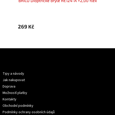
00 flex
BRILO Dioptrické brýle RE124-A +2,00 flex
BRILO 
269 Kč
269 
Z
á
p
Informace pro vás
a
t
Tipy a návody
í
Jak nakupovat
Doprava
Možností platby
Kontakty
Obchodní podmínky
Podmínky ochrany osobních údajů