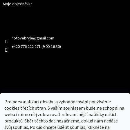
Moje objednávka
Kontakt
hotovebryle
@
gmail.com
+420 776 222 271 (9:00-16:30)
Facebook
Přijímáme online platby
Pro personalizaci obsahu a vyhodnocování používáme
cookies třetích stran. S vaším souhlasem budeme schopni na
webu i mimo něj zobrazovat relevantnější nabídky našich
produktů. Sběr těchto dat nezačneme, dokud nám nedáte
svůj souhlas. Pokud chcete udělit souhlas, klikněte na