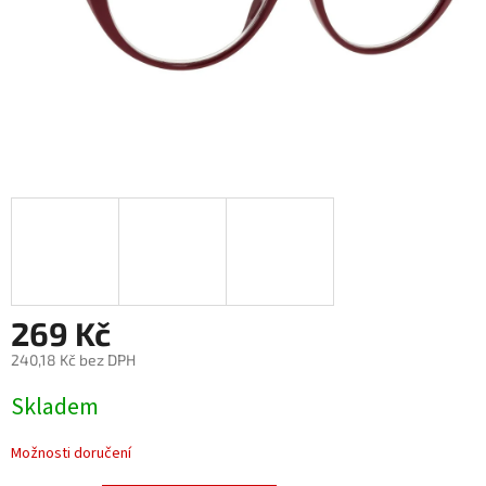
269 Kč
240,18 Kč bez DPH
Měrná
Skladem
cena:
Možnosti doručení