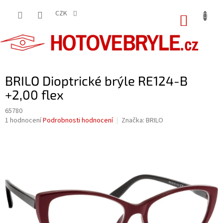
Přejít
na
CZK
NÁKUP
obsah
KOŠÍK
BRILO Dioptrické brýle RE124-B
+2,00 flex
65780
Průměrné
1 hodnocení
Podrobnosti hodnocení
Značka:
BRILO
hodnocení
produktu
je
5,0
z
5
hvězdiček.