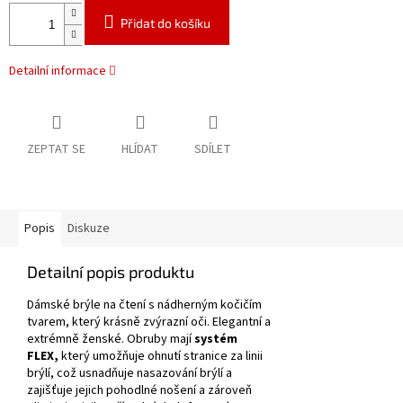
Přidat do košíku
Detailní informace
ZEPTAT SE
HLÍDAT
SDÍLET
Popis
Diskuze
Detailní popis produktu
Dámské brýle na čtení s nádherným kočičím
tvarem, který krásně zvýrazní oči.
Elegantní a
extrémně ženské.
Obruby mají
systém
FLEX,
který umožňuje ohnutí stranice za linii
brýlí, což usnadňuje nasazování brýlí a
zajišťuje jejich pohodlné nošení a zároveň