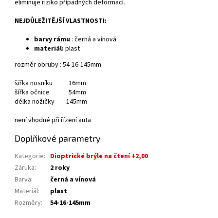
eliminuje riziko případných deformací.
NEJDŮLEŽITĚJŠÍ VLASTNOSTI:
barvy rámu
: černá a vínová
materiál:
plast
rozměr obruby : 54-16-145mm
šířka nosníku 16mm
šířka očnice 54mm
délka nožičky 145mm
není vhodné pří řízení auta
Doplňkové parametry
Kategorie
:
Dioptrické brýle na čtení +2,00
Záruka
:
2 roky
Barva
:
černá a vínová
Materiál
:
plast
Rozměry
:
54-16-145mm