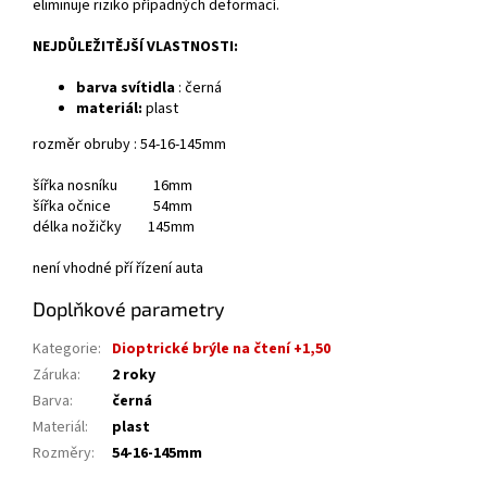
eliminuje riziko případných deformací.
NEJDŮLEŽITĚJŠÍ VLASTNOSTI:
barva svítidla
: černá
materiál:
plast
rozměr obruby : 54-16-145mm
šířka nosníku 16mm
šířka očnice 54mm
délka nožičky 145mm
není vhodné pří řízení auta
Doplňkové parametry
Kategorie
:
Dioptrické brýle na čtení +1,50
Záruka
:
2 roky
Barva
:
černá
Materiál
:
plast
Rozměry
:
54-16-145mm