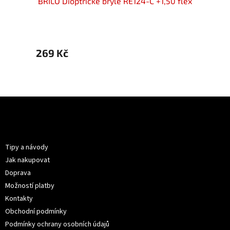
50 flex
BRILO Dioptrické brýle RE124-C +1,50 flex
BRILO 
269 Kč
269 
Z
á
p
Informace pro vás
a
t
Tipy a návody
í
Jak nakupovat
Doprava
Možností platby
Kontakty
Obchodní podmínky
Podmínky ochrany osobních údajů