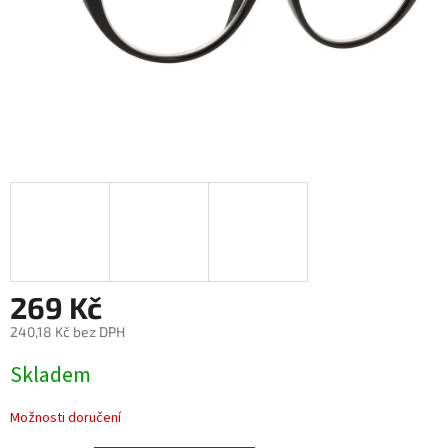
269 Kč
240,18 Kč bez DPH
Měrná
Skladem
cena:
Možnosti doručení