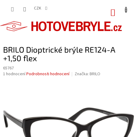
Přejít
na
CZK
NÁKUP
obsah
KOŠÍK
BRILO Dioptrické brýle RE124-A
+1,50 flex
65767
Průměrné
1 hodnocení
Podrobnosti hodnocení
Značka:
BRILO
hodnocení
produktu
je
5,0
z
5
hvězdiček.