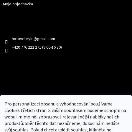
Moje objednávka
Kontakt
hotovebryle
@
gmail.com
+420 776 222 271 (9:00-16:30)
Facebook
Přijímáme online platby
Pro personalizaci obsahu a vyhodnocování používáme
cookies třetích stran. S vaším souhlasem budeme schopni na
webu i mimo něj zobrazovat relevantnější nabídky našich
produktů. Sběr těchto dat nezačneme, dokud nám nedáte
svůj souhlas. Pokud chcete udělit souhlas, klikněte na