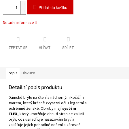
Přidat do košíku
Detailní informace
ZEPTAT SE
HLÍDAT
SDÍLET
Popis
Diskuze
Detailní popis produktu
Dámské brýle na čtení s nádherným kočičím
tvarem, který krásně zvýrazní oči.
Elegantní a
extrémně ženské.
Obruby mají
systém
FLEX,
který umožňuje ohnutí stranice za linii
brýlí, což usnadňuje nasazování brýlí a
zajišťuje jejich pohodlné nošení a zároveň