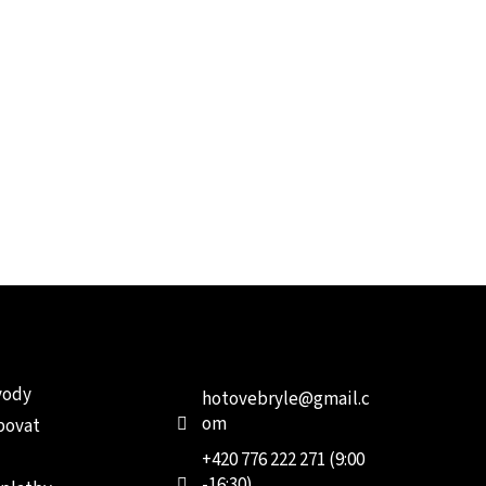
e pro vás
Kontakt
Facebo
vody
hotovebryle
@
gmail.c
om
povat
+420 776 222 271 (9:00
-16:30)