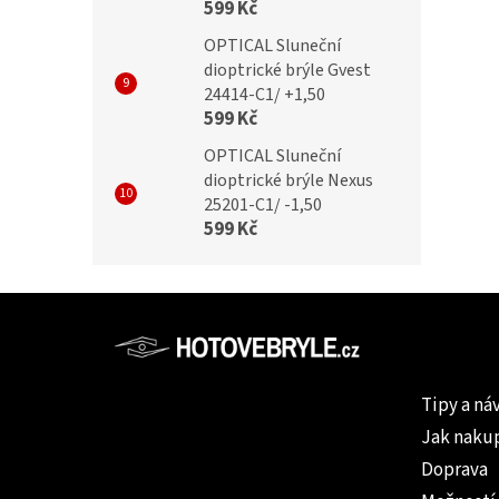
599 Kč
OPTICAL Sluneční
dioptrické brýle Gvest
24414-C1/ +1,50
599 Kč
OPTICAL Sluneční
dioptrické brýle Nexus
25201-C1/ -1,50
599 Kč
Z
á
p
Informac
a
Tipy a ná
t
Jak naku
í
Doprava