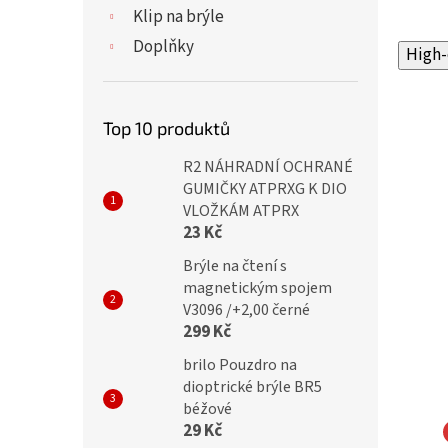
Klip na brýle
Doplňky
High-
Top 10 produktů
R2 NÁHRADNÍ OCHRANÉ
GUMIČKY ATPRXG K DIO
VLOŽKÁM ATPRX
23 Kč
Brýle na čtení s
magnetickým spojem
V3096 /+2,00 černé
299 Kč
brilo Pouzdro na
dioptrické brýle BR5
béžové
29 Kč