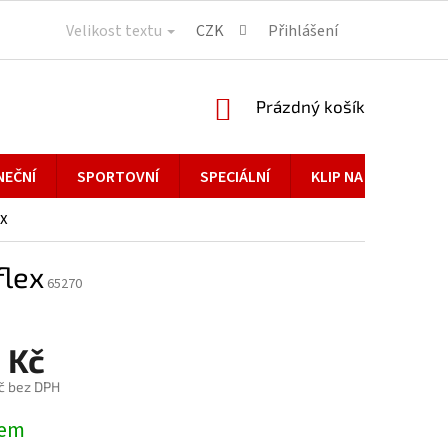
Velikost textu
CZK
Přihlášení
NÁKUPNÍ
Prázdný košík
KOŠÍK
NEČNÍ
SPORTOVNÍ
SPECIÁLNÍ
KLIP NA BRÝLE
ex
flex
65270
 Kč
č bez DPH
dem