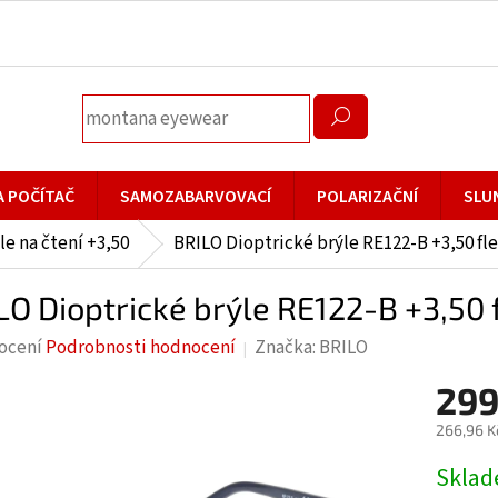
A POČÍTAČ
SAMOZABARVOVACÍ
POLARIZAČNÍ
SLU
le na čtení +3,50
BRILO Dioptrické brýle RE122-B +3,50 fl
LO Dioptrické brýle RE122-B +3,50 
rné
ocení
Podrobnosti hodnocení
Značka:
BRILO
cení
299
ktu
266,96 K
Měrná
Skla
cena: