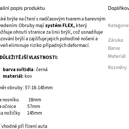
ailní popis produktu
Doplňko
ské brýle na čtení s nadčasovým tvarem a barevným
vedením.
Obruby mají
systém FLEX,
který
Kategorie
ňuje ohnutí stranice za linii brýlí, což usnadňuje
zování brýlí a zajišťuje jejich pohodlné nošení a
Záruka
:
veň eliminuje riziko případných deformací.
Barva
:
Materiál
:
DŮLEŽITĚJŠÍ VLASTNOSTI:
Rozměry
:
barva svítidla
: černá
materiál:
kov
měr obruby : 57-18-145mm
ka nosníku 18mm
ka očnice 57mm
ka nožičky 145mm
 vhodné pří řízení auta