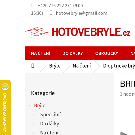
Přejít
+420 776 222 271 (9:00-
na
16:30)
hotovebryle@gmail.com
obsah
NA ČTENÍ
DO DÁLKY
OBROUČKY
N
Brýle
Na čtení
Dioptrické brý
Domů
P
BRI
o
Přeskočit
s
Kategorie
Průmě
1 hodn
kategorie
t
hodno
r
Brýle
produ
a
Speciální
je
n
5,0
Do dálky
n
z
Na čtení