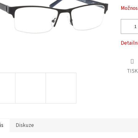
ček.
Možnost
Detailn
TISK
is
Diskuze