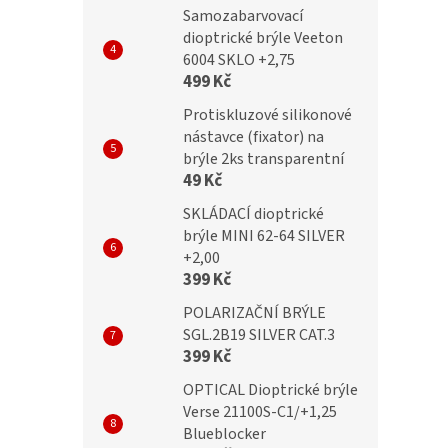
Dioptrické brýle
BRILO Dioptrické brýle
Samozabarvovací
dioptrické brýle Veeton
B +3,50 flex
RE152-C +3,50 flex
6004 SKLO +2,75
499 Kč
Protiskluzové silikonové
nástavce (fixator) na
č
299 Kč
brýle 2ks transparentní
49 Kč
SKLÁDACÍ dioptrické
brýle MINI 62-64 SILVER
+2,00
399 Kč
POLARIZAČNÍ BRÝLE
SGL.2B19 SILVER CAT.3
399 Kč
OPTICAL Dioptrické brýle
Verse 21100S-C1/+1,25
Blueblocker