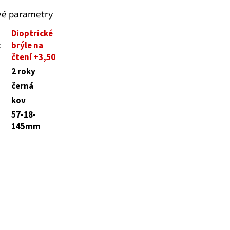
vé parametry
Dioptrické
:
brýle na
čtení +3,50
2 roky
černá
kov
57-18-
145mm