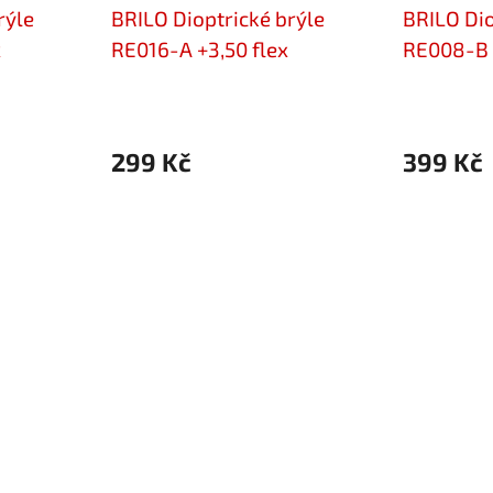
rýle
BRILO Dioptrické brýle
BRILO Dio
x
RE016-A +3,50 flex
RE008-B +
299 Kč
399 Kč