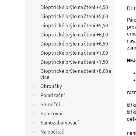
Dioptrické brýle na čtení +4,50
Det
Dioptrické brýle na čtení +5,00
Pán
Dioptrické brýle na čtení +5,50
pro
umož
Dioptrické brýle na čtení +6,00
nasa
Dioptrické brýle na čtení +6,50
záro
Dioptrické brýle na čtení +7,00
NEJ
Dioptrické brýle na čtení +7,50
Dioptrické brýle na čtení +8,00 a
více
Obroučky
roz
Polarizační
Sluneční
šíř
šíř
Sportovní
dél
Samozabarvovací
Na počítač
není