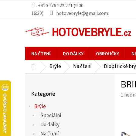
Přejít
+420 776 222 271 (9:00-
na
16:30)
hotovebryle@gmail.com
obsah
NA ČTENÍ
DO DÁLKY
OBROUČKY
N
Brýle
Na čtení
Dioptrické brý
Domů
P
BRI
o
Přeskočit
s
Kategorie
Průmě
1 hodn
kategorie
t
hodno
r
Brýle
produ
a
Speciální
je
n
5,0
Do dálky
n
z
Na čtení