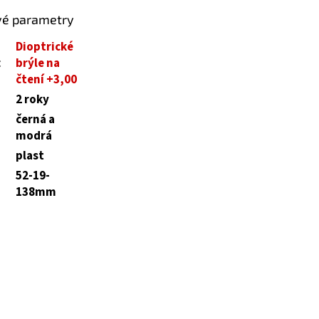
vé parametry
Dioptrické
:
brýle na
čtení +3,00
2 roky
černá a
modrá
plast
52-19-
138mm