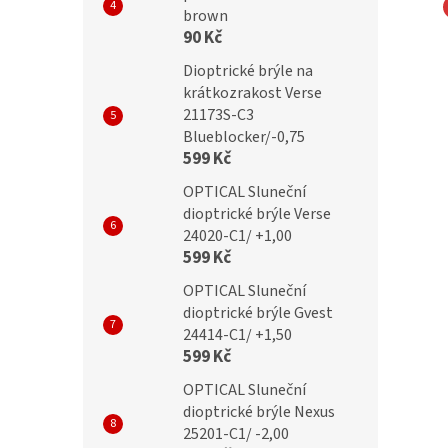
brown
90 Kč
Dioptrické brýle
BRILO Dioptrické brýle
B +3,00 flex
RE090-A +3,00 flex
Dioptrické brýle na
krátkozrakost Verse
21173S-C3
Blueblocker/-0,75
599 Kč
č
269 Kč
OPTICAL Sluneční
dioptrické brýle Verse
24020-C1/ +1,00
599 Kč
OPTICAL Sluneční
dioptrické brýle Gvest
24414-C1/ +1,50
599 Kč
OPTICAL Sluneční
dioptrické brýle Nexus
25201-C1/ -2,00