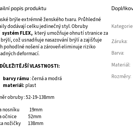
ailní popis produktu
Doplňko
ské brýle extrémně ženského tvaru.
Průhledné
ily dodávají celku jedinečný styl.
Obruby
Kategorie
í
systém FLEX,
který umožňuje ohnutí stranice za
i brýlí, což usnadňuje nasazování brýlí a zajišťuje
Záruka
:
ch pohodlné nošení a zároveň eliminuje riziko
Barva
:
padných deformací.
Materiál
:
DŮLEŽITĚJŠÍ VLASTNOSTI:
Rozměry
:
barvy rámu
: černá a modrá
materiál:
plast
měr obruby : 52-19-138mm
ka nosníku 19mm
ka očnice 52mm
ka nožičky 138mm