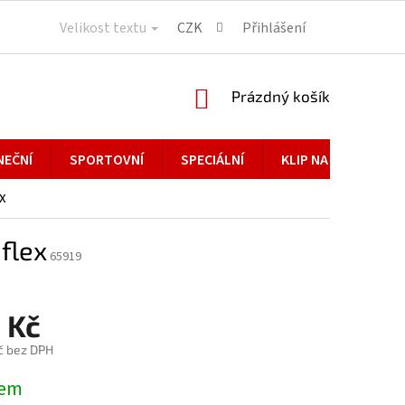
Velikost textu
CZK
Přihlášení
NÁKUPNÍ
Prázdný košík
KOŠÍK
NEČNÍ
SPORTOVNÍ
SPECIÁLNÍ
KLIP NA BRÝLE
x
flex
65919
 Kč
č bez DPH
dem