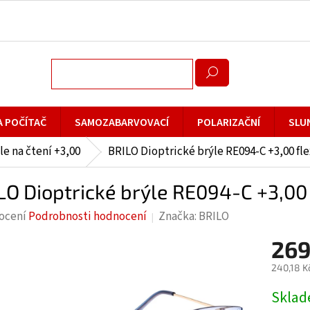
A POČÍTAČ
SAMOZABARVOVACÍ
POLARIZAČNÍ
SLU
le na čtení +3,00
BRILO Dioptrické brýle RE094-C +3,00 fle
LO Dioptrické brýle RE094-C +3,00 
rné
ocení
Podrobnosti hodnocení
Značka:
BRILO
cení
269
ktu
240,18 K
Měrná
Skla
cena: