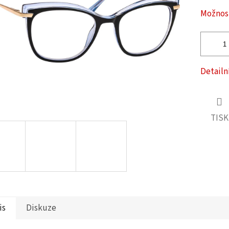
ček.
Možnost
Detailn
TISK
is
Diskuze