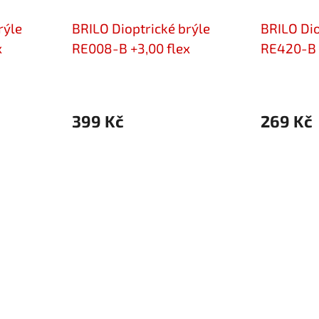
rýle
BRILO Dioptrické brýle
BRILO Dio
x
RE008-B +3,00 flex
RE420-B 
399 Kč
269 Kč