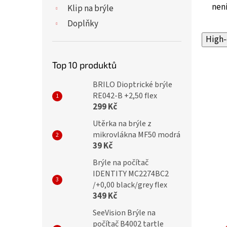
není
Klip na brýle
Doplňky
High-
Top 10 produktů
BRILO Dioptrické brýle
RE042-B +2,50 flex
299 Kč
Utěrka na brýle z
mikrovlákna MF50 modrá
39 Kč
Brýle na počítač
IDENTITY MC2274BC2
/+0,00 black/grey flex
349 Kč
SeeVision Brýle na
počítač B4002 tartle