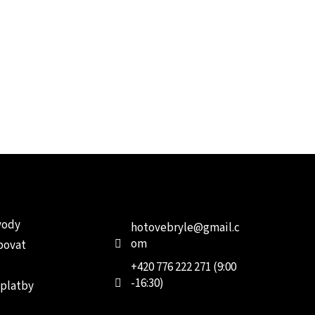
e pro vás
Kontakt
Facebo
vody
hotovebryle
@
gmail.c
om
povat
+420 776 222 271 (9:00
-16:30)
 platby