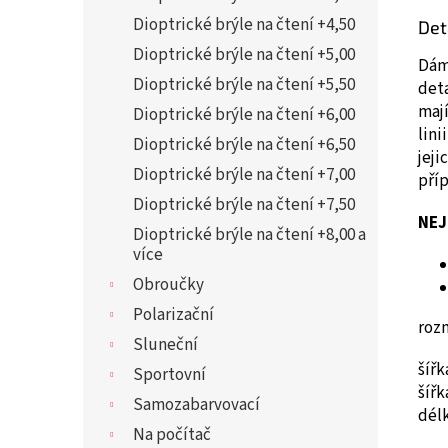
Dioptrické brýle na čtení +4,50
Det
Dioptrické brýle na čtení +5,00
Dám
Dioptrické brýle na čtení +5,50
deta
maj
Dioptrické brýle na čtení +6,00
lini
Dioptrické brýle na čtení +6,50
jeji
Dioptrické brýle na čtení +7,00
pří
Dioptrické brýle na čtení +7,50
NEJ
Dioptrické brýle na čtení +8,00 a
více
Obroučky
Polarizační
roz
Sluneční
šíř
Sportovní
šíř
Samozabarvovací
dél
Na počítač