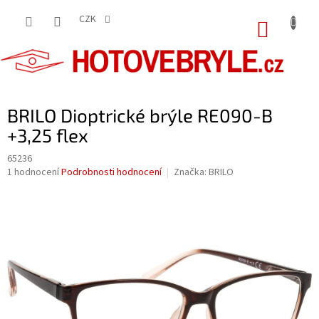
Přejít
na
CZK
NÁKUP
obsah
KOŠÍK
BRILO Dioptrické brýle RE090-B
+3,25 flex
65236
Průměrné
1 hodnocení
Podrobnosti hodnocení
Značka:
BRILO
hodnocení
produktu
je
5,0
z
5
hvězdiček.