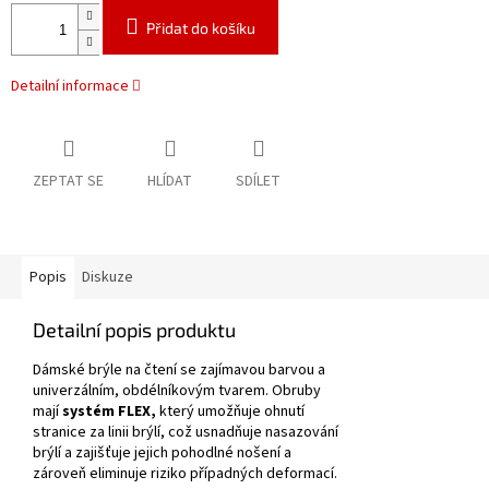
Přidat do košíku
Detailní informace
ZEPTAT SE
HLÍDAT
SDÍLET
Popis
Diskuze
Detailní popis produktu
Dámské brýle na čtení se zajímavou barvou a
univerzálním, obdélníkovým tvarem.
Obruby
mají
systém FLEX,
který umožňuje ohnutí
stranice za linii brýlí, což usnadňuje nasazování
brýlí a zajišťuje jejich pohodlné nošení a
zároveň eliminuje riziko případných deformací.