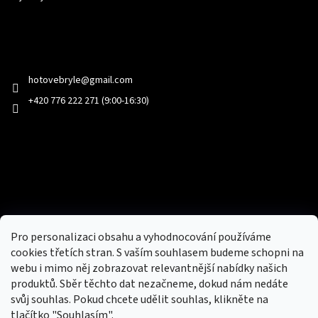
Kontakt
hotovebryle
@
gmail.com
+420 776 222 271 (9:00-16:30)
Facebook
Přijímáme online platby
Pro personalizaci obsahu a vyhodnocování používáme
cookies třetích stran. S vaším souhlasem budeme schopni na
webu i mimo něj zobrazovat relevantnější nabídky našich
produktů. Sběr těchto dat nezačneme, dokud nám nedáte
svůj souhlas. Pokud chcete udělit souhlas, klikněte na
tlačítko "Souhlasím".