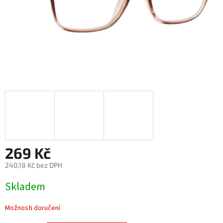
269 Kč
240,18 Kč bez DPH
Měrná
Skladem
cena:
Možnosti doručení