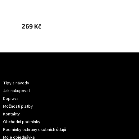
269 Kč
399 
Z
á
p
Informace pro vás
a
t
Tipy a návody
í
Jak nakupovat
Doprava
Možností platby
Kontakty
Obchodní podmínky
Podmínky ochrany osobních údajů
Moje objednávka