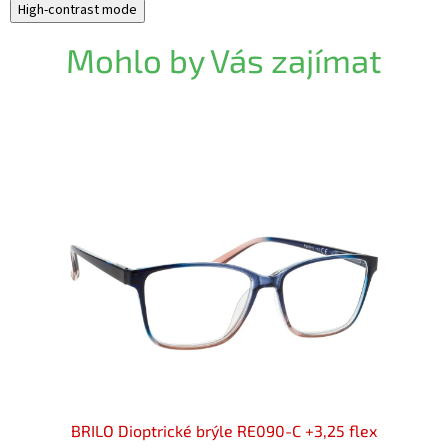
High-contrast mode
Mohlo by Vás zajímat
25 flex
BRILO Dioptrické brýle RE090-C +3,25 flex
BRILO 