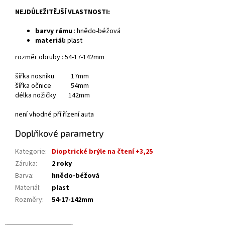
NEJDŮLEŽITĚJŠÍ VLASTNOSTI:
barvy rámu
: hnědo-béžová
materiál:
plast
rozměr obruby : 54-17-142mm
šířka nosníku 17mm
šířka očnice 54mm
délka nožičky 142mm
není vhodné pří řízení auta
Doplňkové parametry
Kategorie
:
Dioptrické brýle na čtení +3,25
Záruka
:
2 roky
Barva
:
hnědo-béžová
Materiál
:
plast
Rozměry
:
54-17-142mm