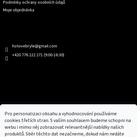
Podmínky ochrany osobních údajů
Moje objednávka
Kontakt
hotovebryle
@
gmail.com
+420 776 222 271 (9:00-16:30)
Facebook
Přijímáme online platby
Pro personalizaci obsahu a vyhodnocování používáme
cookies třetích stran. S vaším souhlasem budeme schopni na
webu i mimo něj zobrazovat relevantnější nabídky našich
produktů. Sběr těchto dat nezačneme, dokud nám nedáte