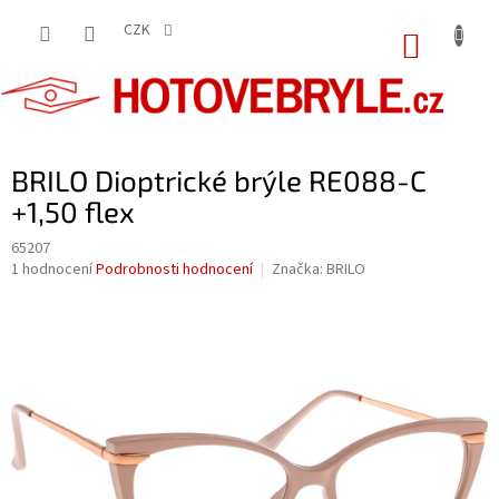
Přejít
na
CZK
NÁKUP
obsah
KOŠÍK
BRILO Dioptrické brýle RE088-C
+1,50 flex
65207
Průměrné
1 hodnocení
Podrobnosti hodnocení
Značka:
BRILO
hodnocení
produktu
je
5,0
z
5
hvězdiček.