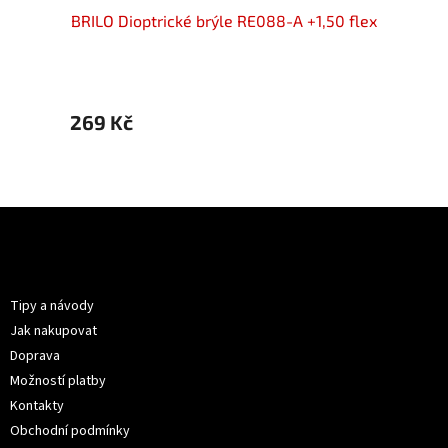
50 flex
BRILO Dioptrické brýle RE088-A +1,50 flex
BRILO 
269 Kč
269 
Z
á
p
Informace pro vás
a
t
Tipy a návody
í
Jak nakupovat
Doprava
Možností platby
Kontakty
Obchodní podmínky