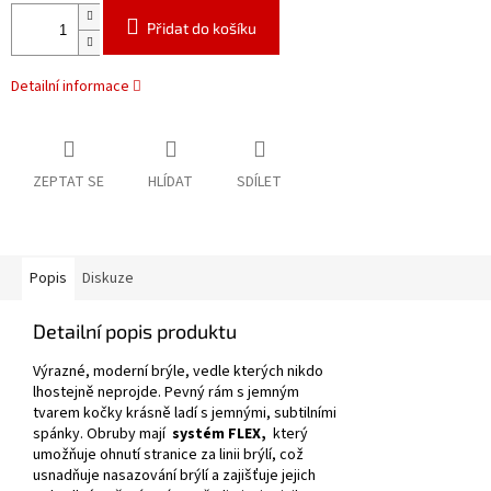
Přidat do košíku
Detailní informace
ZEPTAT SE
HLÍDAT
SDÍLET
Popis
Diskuze
Detailní popis produktu
Výrazné, moderní brýle, vedle kterých nikdo
lhostejně neprojde.
Pevný rám s jemným
tvarem kočky krásně ladí s jemnými, subtilními
spánky.
Obruby mají
systém FLEX,
který
umožňuje ohnutí stranice za linii brýlí, což
usnadňuje nasazování brýlí a zajišťuje jejich