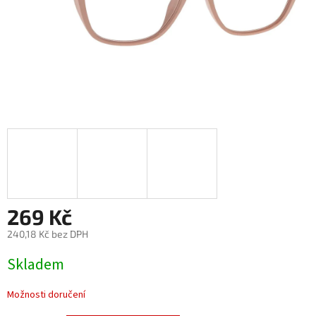
269 Kč
240,18 Kč bez DPH
Měrná
Skladem
cena:
Možnosti doručení