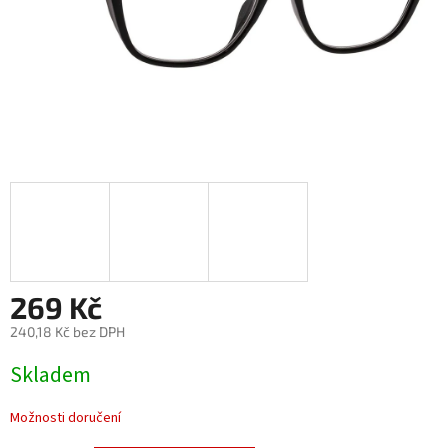
269 Kč
240,18 Kč bez DPH
Měrná
Skladem
cena:
Možnosti doručení