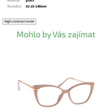
Materiál
:
plast
Rozměry
:
52-15-140mm
High-contrast mode
Mohlo by Vás zajímat