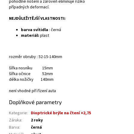
pohodlné nošení a zároveň eliminuje riziko
případných deformací.
NEJDŮLEŽITĚJŠÍ VLASTNOSTI:
barva svítidla
: černá
materiál:
plast
rozměr obruby : 52-15-140mm
šířka nosníku 15mm
šířka očnice 52mm
délka nožičky 140mm
není vhodné pří řízení auta
Doplňkové parametry
Kategorie
:
Dioptrické brýle na čtení +2,75
Záruka
:
2 roky
Barva
:
černá