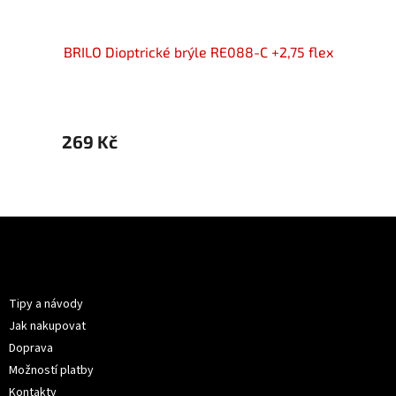
75 flex
BRILO Dioptrické brýle RE088-C +2,75 flex
BRILO 
269 Kč
399 
Z
á
p
Informace pro vás
a
t
Tipy a návody
í
Jak nakupovat
Doprava
Možností platby
Kontakty