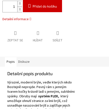
Přidat do košíku
Detailní informace
ZEPTAT SE
HLÍDAT
SDÍLET
Popis
Diskuze
Detailní popis produktu
Výrazné, moderní brýle, vedle kterých nikdo
lhostejně neprojde.
Pevný rám s jemným
tvarem kočky krásně ladí s jemnými, subtilními
spánky.
Obruby mají
systém FLEX,
který
umožňuje ohnutí stranice za linii brýlí, což
usnadňuje nasazování brýlí a zajišťuje jejich