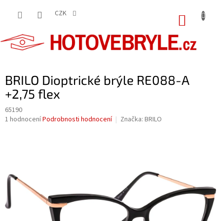
Přejít
na
CZK
NÁKUP
obsah
KOŠÍK
BRILO Dioptrické brýle RE088-A
+2,75 flex
65190
Průměrné
1 hodnocení
Podrobnosti hodnocení
Značka:
BRILO
hodnocení
produktu
je
5,0
z
5
hvězdiček.