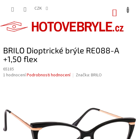
Přejít
na
CZK
NÁKUP
obsah
KOŠÍK
BRILO Dioptrické brýle RE088-A
+1,50 flex
65185
Průměrné
1 hodnocení
Podrobnosti hodnocení
Značka:
BRILO
hodnocení
produktu
je
5,0
z
5
hvězdiček.