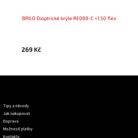
50 flex
BRILO Dioptrické brýle RE088-C +1,50 flex
BRILO 
269 Kč
269 
Z
á
p
Informace pro vás
a
t
Tipy a návody
í
Jak nakupovat
Doprava
Možností platby
Kontakty