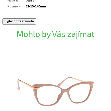
Materiál
:
plast
Rozměry
:
52-15-140mm
High-contrast mode
Mohlo by Vás zajímat