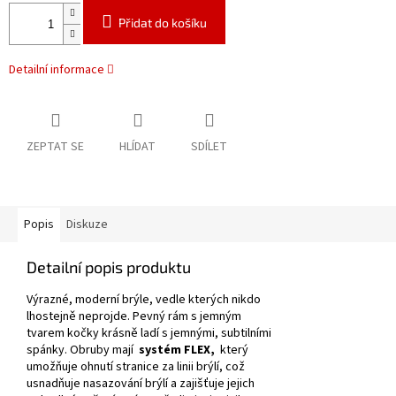
Přidat do košíku
Detailní informace
ZEPTAT SE
HLÍDAT
SDÍLET
Popis
Diskuze
Detailní popis produktu
Výrazné, moderní brýle, vedle kterých nikdo
lhostejně neprojde.
Pevný rám s jemným
tvarem kočky krásně ladí s jemnými, subtilními
spánky.
Obruby mají
systém FLEX,
který
umožňuje ohnutí stranice za linii brýlí, což
usnadňuje nasazování brýlí a zajišťuje jejich