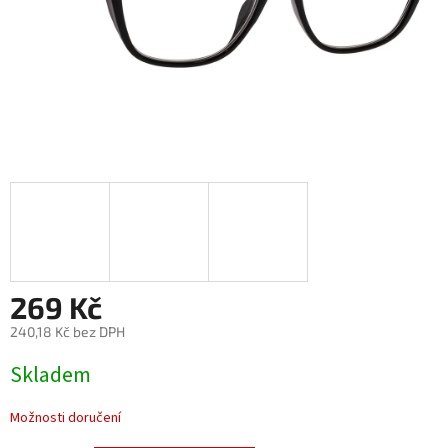
269 Kč
240,18 Kč bez DPH
Měrná
Skladem
cena:
Možnosti doručení