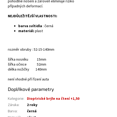
pohodlné nošení a zároveň eliminuje riziko
případných deformací.
NEJDŮLEŽITĚJŠÍ VLASTNOSTI:
barva svítidla
: černá
materiál:
plast
rozměr obruby : 52-15-140mm
šířka nosníku 15mm
šířka očnice 52mm
délka nožičky 140mm
není vhodné pří řízení auta
Doplňkové parametry
Kategorie
:
Dioptrické brýle na čtení +1,50
Záruka
:
2 roky
Barva
:
černá