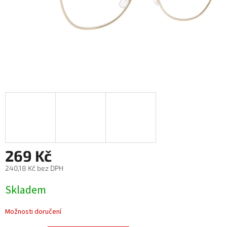
269 Kč
240,18 Kč bez DPH
Měrná
Skladem
cena:
Možnosti doručení