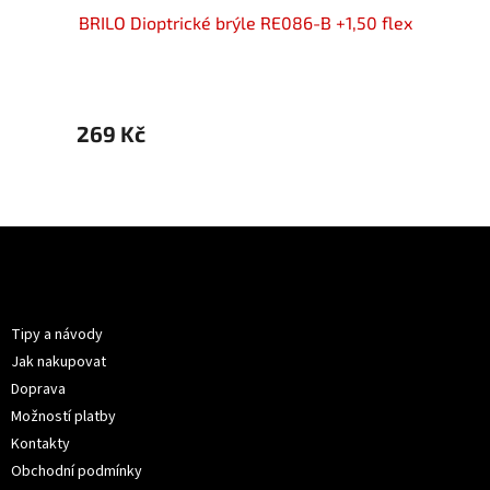
50 flex
BRILO Dioptrické brýle RE086-B +1,50 flex
BRILO 
269 Kč
399 
Z
á
p
Informace pro vás
a
t
Tipy a návody
í
Jak nakupovat
Doprava
Možností platby
Kontakty
Obchodní podmínky