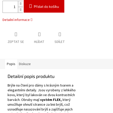
Přidat do košíku
Detailní informace
ZEPTAT SE
HLÍDAT
SDÍLET
Popis
Diskuze
Detailní popis produktu
Brýle na čtení pro dámy s krásným tvarem a
elegantními detaily.
Jsou vyrobeny z lehkého
kovu, který byl lakován ve dvou kontrastních
barvách.
Obruby mají
systém FLEX,
který
umožňuje ohnutí stranice za linii brýlí, což
usnadňuje nasazování brýlí a zajišťuje jejich