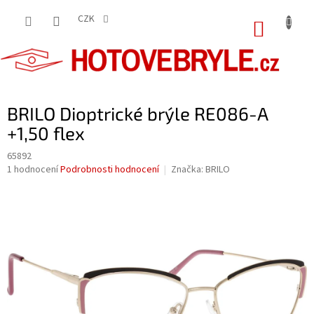
Přejít
na
CZK
NÁKUP
obsah
KOŠÍK
BRILO Dioptrické brýle RE086-A
+1,50 flex
65892
Průměrné
1 hodnocení
Podrobnosti hodnocení
Značka:
BRILO
hodnocení
produktu
je
5,0
z
5
hvězdiček.