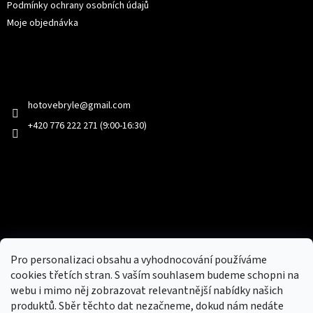
Podmínky ochrany osobních údajů
Moje objednávka
Kontakt
hotovebryle
@
gmail.com
+420 776 222 271 (9:00-16:30)
Facebook
Přijímáme online platby
Pro personalizaci obsahu a vyhodnocování používáme
cookies třetích stran. S vaším souhlasem budeme schopni na
webu i mimo něj zobrazovat relevantnější nabídky našich
produktů. Sběr těchto dat nezačneme, dokud nám nedáte