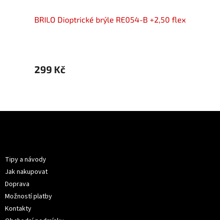
+2,50
BRILO Dioptrické brýle RE054-B +2,50 flex
BRILO 
299 Kč
299 
Z
á
p
Informace pro vás
a
t
Tipy a návody
í
Jak nakupovat
Doprava
Možností platby
Kontakty