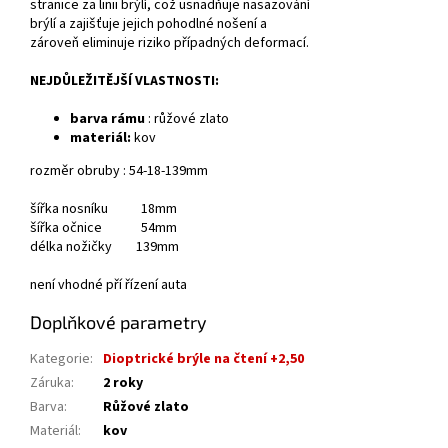
stranice za linii brýlí, což usnadňuje nasazování
brýlí a zajišťuje jejich pohodlné nošení a
zároveň eliminuje riziko případných deformací.
NEJDŮLEŽITĚJŠÍ VLASTNOSTI:
barva rámu
: růžové zlato
materiál:
kov
rozměr obruby : 54-18-139mm
šířka nosníku 18mm
šířka očnice 54mm
délka nožičky 139mm
není vhodné pří řízení auta
Doplňkové parametry
Kategorie
:
Dioptrické brýle na čtení +2,50
Záruka
:
2 roky
Barva
:
Růžové zlato
Materiál
:
kov