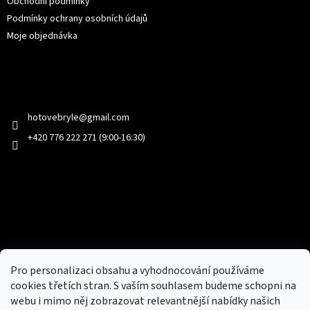
Obchodní podmínky
Podmínky ochrany osobních údajů
Moje objednávka
Kontakt
hotovebryle
@
gmail.com
+420 776 222 271 (9:00-16:30)
Facebook
Přijímáme online platby
Pro personalizaci obsahu a vyhodnocování používáme
cookies třetích stran. S vaším souhlasem budeme schopni na
webu i mimo něj zobrazovat relevantnější nabídky našich