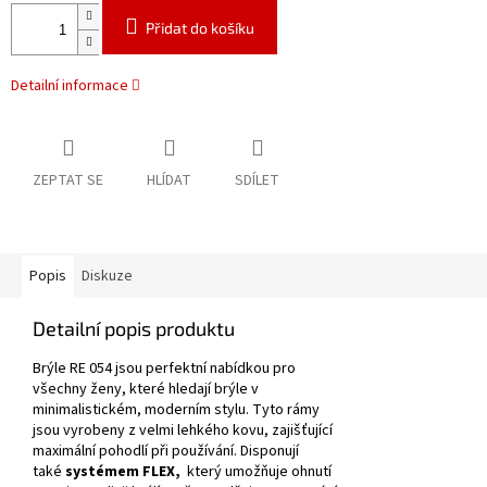
Přidat do košíku
Detailní informace
ZEPTAT SE
HLÍDAT
SDÍLET
Popis
Diskuze
Detailní popis produktu
Brýle RE 054 jsou perfektní nabídkou pro
všechny ženy, které hledají brýle v
minimalistickém, moderním stylu.
Tyto rámy
jsou vyrobeny z velmi lehkého kovu, zajišťující
maximální pohodlí při používání.
Disponují
také
systémem FLEX,
který umožňuje ohnutí