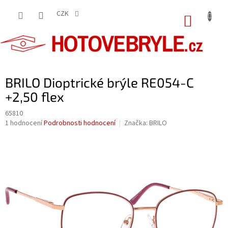
Přejít
na
CZK
NÁKUP
obsah
KOŠÍK
BRILO Dioptrické brýle RE054-C
+2,50 flex
65810
Průměrné
1 hodnocení
Podrobnosti hodnocení
Značka:
BRILO
hodnocení
produktu
je
5,0
z
5
hvězdiček.