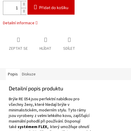
Přidat do košíku
Detailní informace
ZEPTAT SE
HLÍDAT
SDÍLET
Popis
Diskuze
Detailní popis produktu
Brýle RE 054 jsou perfektní nabídkou pro
všechny ženy, které hledají brýle v
minimalistickém, moderním stylu.
Tyto rámy
jsou vyrobeny z velmi lehkého kovu, zajišťující
maximální pohodlí při používání.
Disponují
také
systémem FLEX,
který umožňuje ohnutí