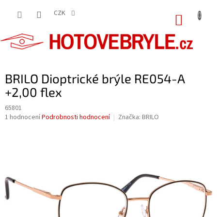
Přejít
na
CZK
NÁKUP
obsah
KOŠÍK
BRILO Dioptrické brýle RE054-A
+2,00 flex
65801
Průměrné
1 hodnocení
Podrobnosti hodnocení
Značka:
BRILO
hodnocení
produktu
je
5,0
z
5
hvězdiček.