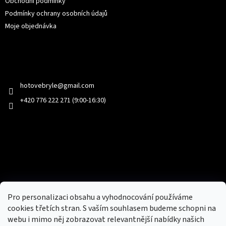
Obchodní podmínky
Podmínky ochrany osobních údajů
Moje objednávka
Kontakt
hotovebryle
@
gmail.com
+420 776 222 271 (9:00-16:30)
Facebook
Přijímáme online platby
Pro personalizaci obsahu a vyhodnocování používáme
cookies třetích stran. S vaším souhlasem budeme schopni na
webu i mimo něj zobrazovat relevantnější nabídky našich