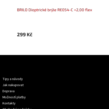
+2,00
BRILO Dioptrické brýle RE054-C +2,00 flex
BRIL
299 Kč
299 
Z
á
p
Informace pro vás
a
t
Tipy a návody
í
Jak nakupovat
Doprava
Možností platby
Kontakty