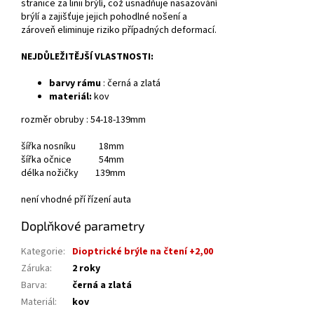
stranice za linii brýlí, což usnadňuje nasazování
brýlí a zajišťuje jejich pohodlné nošení a
zároveň eliminuje riziko případných deformací.
NEJDŮLEŽITĚJŠÍ VLASTNOSTI:
barvy rámu
: černá a zlatá
materiál:
kov
rozměr obruby : 54-18-139mm
šířka nosníku 18mm
šířka očnice 54mm
délka nožičky 139mm
není vhodné pří řízení auta
Doplňkové parametry
Kategorie
:
Dioptrické brýle na čtení +2,00
Záruka
:
2 roky
Barva
:
černá a zlatá
Materiál
:
kov