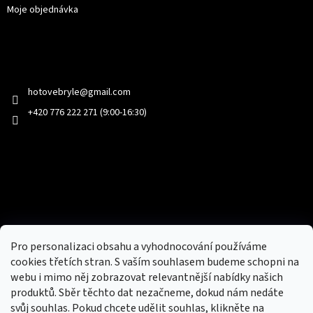
Moje objednávka
Kontakt
hotovebryle
@
gmail.com
+420 776 222 271 (9:00-16:30)
Facebook
Přijímáme online platby
Pro personalizaci obsahu a vyhodnocování používáme
cookies třetích stran. S vaším souhlasem budeme schopni na
webu i mimo něj zobrazovat relevantnější nabídky našich
produktů. Sběr těchto dat nezačneme, dokud nám nedáte
svůj souhlas. Pokud chcete udělit souhlas, klikněte na