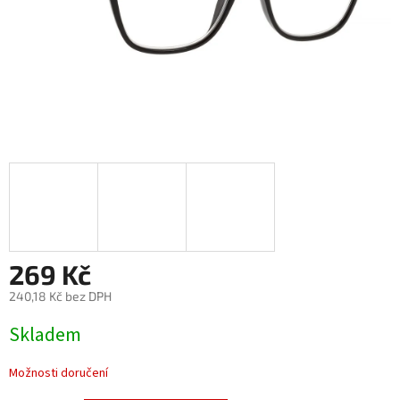
269 Kč
240,18 Kč bez DPH
Měrná
Skladem
cena:
Možnosti doručení