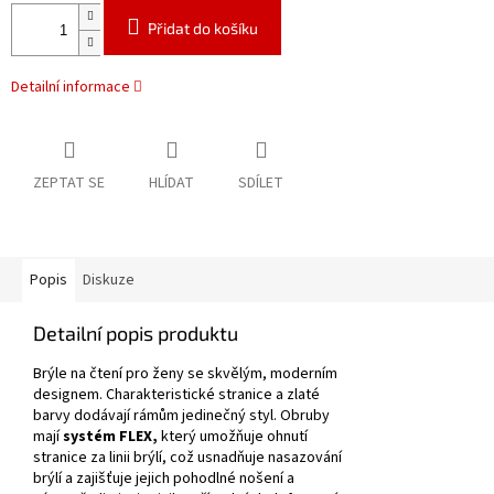
Přidat do košíku
Detailní informace
ZEPTAT SE
HLÍDAT
SDÍLET
Popis
Diskuze
Detailní popis produktu
Brýle na čtení pro ženy se skvělým, moderním
designem.
Charakteristické stranice a zlaté
barvy dodávají rámům jedinečný styl.
Obruby
mají
systém FLEX,
který umožňuje ohnutí
stranice za linii brýlí, což usnadňuje nasazování
brýlí a zajišťuje jejich pohodlné nošení a