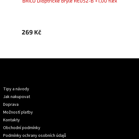
00 flex
BRILO Dioptrické brýle RE052-B +1,00 flex
BRILO 
269 Kč
269 
Z
á
p
Informace pro vás
a
t
Tipy a návody
í
Jak nakupovat
Doprava
Možností platby
Kontakty
Obchodní podmínky
Podmínky ochrany osobních údajů