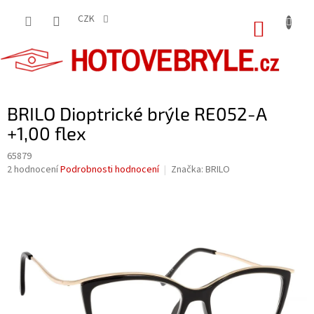
Přejít
na
CZK
NÁKUP
obsah
KOŠÍK
BRILO Dioptrické brýle RE052-A
+1,00 flex
65879
Průměrné
2 hodnocení
Podrobnosti hodnocení
Značka:
BRILO
hodnocení
produktu
je
5,0
z
5
hvězdiček.