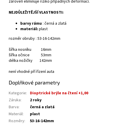
zároveň eliminuje riziko případných deformací.
NEJDŮLEŽITĚJŠÍ VLASTNOSTI:
barvy rámu
: černá a zlatá
materiál:
plast
rozměr obruby : 53-16-142mm
šířka nosníku 16mm
šířka očnice 53mm
délka nožičky 142mm
není vhodné pří řízení auta
Doplňkové parametry
Kategorie
:
Dioptrické brýle na čtení +1,00
Záruka
:
2 roky
Barva
:
černá a zlatá
Materiál
:
plast
Rozměry
:
53-16-142mm