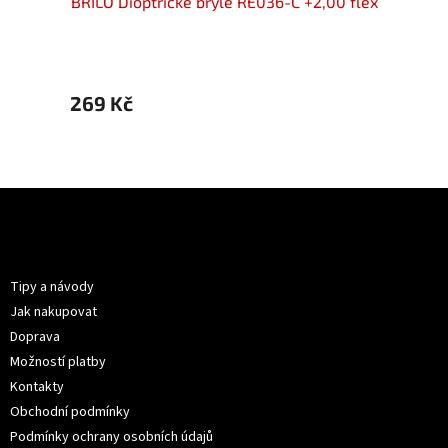
00 flex
BRILO Dioptrické brýle RE036-C +2,00 flex
BRILO 
269 Kč
269 
Z
á
p
Informace pro vás
a
t
Tipy a návody
í
Jak nakupovat
Doprava
Možností platby
Kontakty
Obchodní podmínky
Podmínky ochrany osobních údajů