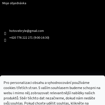
Moje objednávka
Kontakt
hotovebryle
@
gmail.com
+420 776 222 271 (9:00-16:30)
Facebook
Přijímáme online platby
Pro personalizaci obsahu a vyhodnocování používáme
cookies třetích stran. S vaším souhlasem budeme schopni na
webu i mimo něj zobrazovat relevantnější nabídky našich
produktů. Sběr těchto dat nezačneme, dokud nám nedáte
svůj souhlas. Pokud chcete udělit souhlas, klikněte na