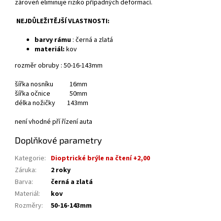
zároveň eliminuje riziko případných deformací.
NEJDŮLEŽITĚJŠÍ VLASTNOSTI:
barvy rámu
: černá a zlatá
materiál:
kov
rozměr obruby : 50-16-143mm
šířka nosníku 16mm
šířka očnice 50mm
délka nožičky 143mm
není vhodné pří řízení auta
Doplňkové parametry
Kategorie
:
Dioptrické brýle na čtení +2,00
Záruka
:
2 roky
Barva
:
černá a zlatá
Materiál
:
kov
Rozměry
:
50-16-143mm