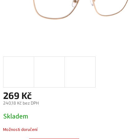
269 Kč
240,18 Kč bez DPH
Měrná
Skladem
cena:
Možnosti doručení