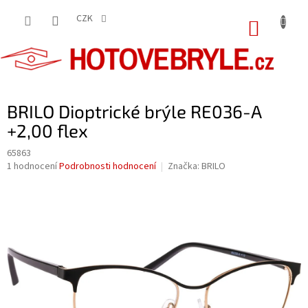
Přejít
na
CZK
NÁKUP
obsah
KOŠÍK
BRILO Dioptrické brýle RE036-A
+2,00 flex
65863
Průměrné
1 hodnocení
Podrobnosti hodnocení
Značka:
BRILO
hodnocení
produktu
je
5,0
z
5
hvězdiček.