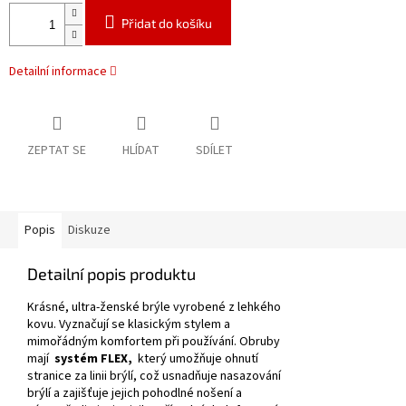
Přidat do košíku
Detailní informace
ZEPTAT SE
HLÍDAT
SDÍLET
Popis
Diskuze
Detailní popis produktu
Krásné, ultra-ženské brýle vyrobené z lehkého
kovu.
Vyznačují se klasickým stylem a
mimořádným komfortem při používání.
Obruby
mají
systém FLEX,
který umožňuje ohnutí
stranice za linii brýlí, což usnadňuje nasazování
brýlí a zajišťuje jejich pohodlné nošení a