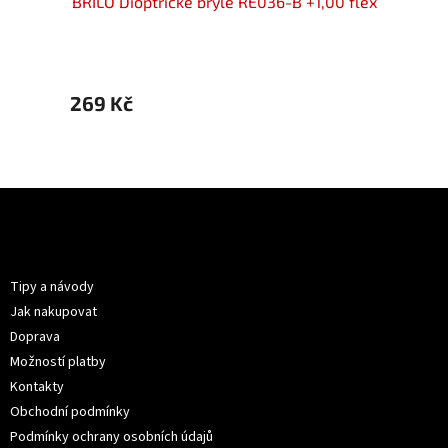
00 flex
BRILO Dioptrické brýle RE036-B +1,00 flex
BRILO 
269 Kč
269 
Z
á
p
Informace pro vás
a
t
Tipy a návody
í
Jak nakupovat
Doprava
Možností platby
Kontakty
Obchodní podmínky
Podmínky ochrany osobních údajů