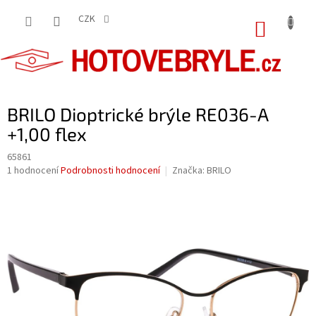
Přejít
na
CZK
NÁKUP
obsah
KOŠÍK
BRILO Dioptrické brýle RE036-A
+1,00 flex
65861
Průměrné
1 hodnocení
Podrobnosti hodnocení
Značka:
BRILO
hodnocení
produktu
je
5,0
z
5
hvězdiček.