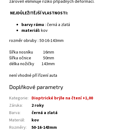
zároveň eliminuje riziko případných deformací.
NEJDŮLEŽITĚJŠÍ VLASTNOSTI:
barvy rámu
: černá a zlatá
materiál:
kov
rozměr obruby : 50-16-143mm
šířka nosníku 16mm
šířka očnice 50mm
délka nožičky 143mm
není vhodné pří řízení auta
Doplňkové parametry
Kategorie
:
Dioptrické brýle na čtení +1,00
Záruka
:
2 roky
Barva
:
černá a zlatá
Materiál
:
kov
Rozměry
:
50-16-143mm