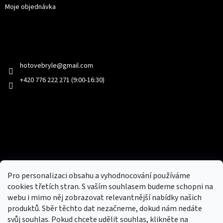
Moje objednávka
Kontakt
hotovebryle
@
gmail.com
+420 776 222 271 (9:00-16:30)
Facebook
Přijímáme online platby
Pro personalizaci obsahu a vyhodnocování používáme
cookies třetích stran. S vaším souhlasem budeme schopni na
webu i mimo něj zobrazovat relevantnější nabídky našich
produktů. Sběr těchto dat nezačneme, dokud nám nedáte
svůj souhlas. Pokud chcete udělit souhlas, klikněte na