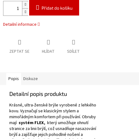
Přidat do košíku
Detailní informace
ZEPTAT SE
HLÍDAT
SDÍLET
Popis
Diskuze
Detailní popis produktu
Krásné, ultra-ženské brýle vyrobené z lehkého
kovu.
Vyznačují se klasickým stylem a
mimořádným komfortem při používání.
Obruby
mají
systém FLEX,
který umožňuje ohnutí
stranice za linii brýlí, což usnadňuje nasazování
brýlí a zajišťuje jejich pohodlné nošení a