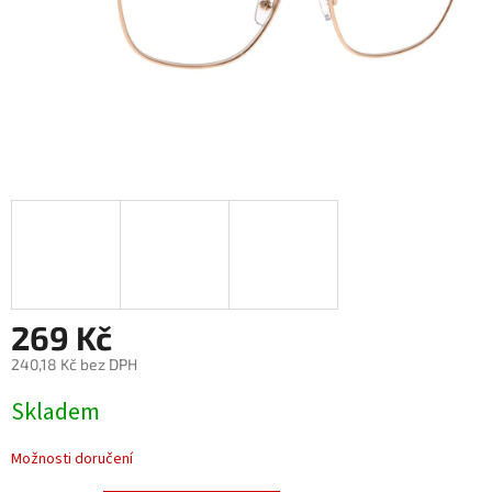
269 Kč
240,18 Kč bez DPH
Měrná
Skladem
cena:
Možnosti doručení