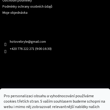
Obchodní podmínky
Podmínky ochrany osobních údajů
Moje objednávka
Kontakt
hotovebryle
@
gmail.com
+420 776 222 271 (9:00-16:30)
Facebook
Přijímáme online platby
Pro personalizaci obsahu a vyhodnocování používáme
cookies třetích stran. S vaším souhlasem budeme schopni na
webu i mimo něj zobrazovat relevantnější nabídky našich