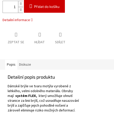
Přidat do košíku
Detailní informace
ZEPTAT SE
HLÍDAT
SDÍLET
Popis
Diskuze
Detailní popis produktu
Dámské brýle ve tvaru motýla vyrobené z
lehkého, velmi odolného materiálu.
Obruby
mají
systém FLEX,
který umožňuje ohnutí
stranice za linii brýlí, což usnadňuje nasazování
brýlí a zajišťuje jejich pohodlné nošení a
zároveň eliminuje riziko možných deformací.