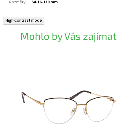
Rozměry
:
54-16-138 mm
High-contrast mode
Mohlo by Vás zajímat