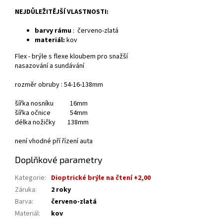
NEJDŮLEŽITĚJŠÍ VLASTNOSTI:
barvy rámu
:
červeno-zlatá
materiál:
kov
Flex - brýle s flexe kloubem pro snažší
nasazování a sundávání
rozměr obruby : 54-16-138mm
šířka nosníku 16mm
šířka očnice 54mm
délka nožičky 138mm
není vhodné pří řízení auta
Doplňkové parametry
Kategorie
:
Dioptrické brýle na čtení +2,00
Záruka
:
2 roky
Barva
:
červeno-zlatá
Materiál
:
kov