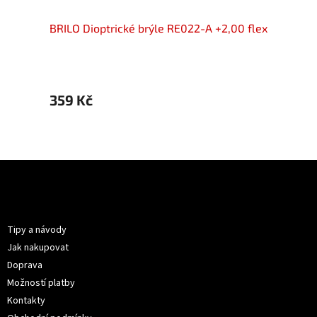
00 flex
BRILO Dioptrické brýle RE022-A +2,00 flex
BRIL
359 Kč
399 
Z
á
p
Informace pro vás
a
t
Tipy a návody
í
Jak nakupovat
Doprava
Možností platby
Kontakty