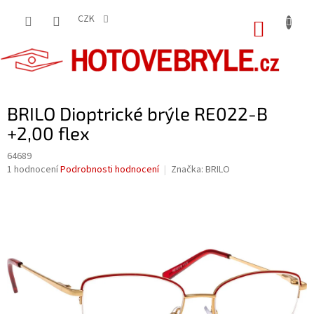
Přejít
na
CZK
NÁKUP
obsah
KOŠÍK
BRILO Dioptrické brýle RE022-B
+2,00 flex
64689
Průměrné
1 hodnocení
Podrobnosti hodnocení
Značka:
BRILO
hodnocení
produktu
je
5,0
z
5
hvězdiček.