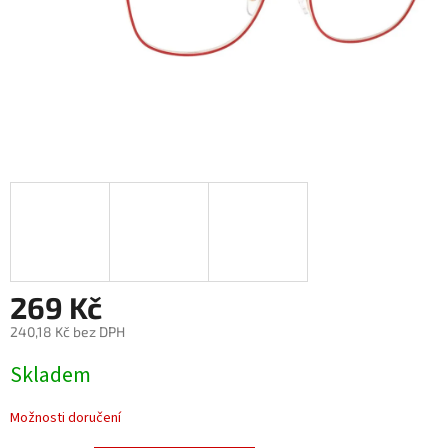
269 Kč
240,18 Kč bez DPH
Měrná
Skladem
cena:
Možnosti doručení