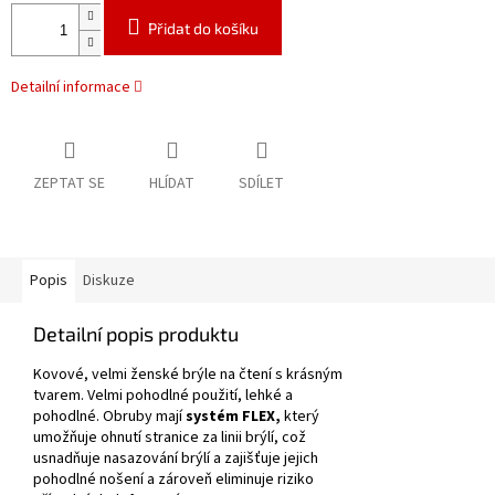
Přidat do košíku
Detailní informace
ZEPTAT SE
HLÍDAT
SDÍLET
Popis
Diskuze
Detailní popis produktu
Kovové, velmi ženské brýle na čtení s krásným
tvarem.
Velmi pohodlné použití, lehké a
pohodlné.
Obruby mají
systém FLEX,
který
umožňuje ohnutí stranice za linii brýlí, což
usnadňuje nasazování brýlí a zajišťuje jejich
pohodlné nošení a zároveň eliminuje riziko