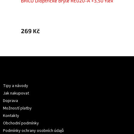
50 flex
BRILO Dioptrické brýle RE020-A +3,50 flex
BRILO 
269 Kč
269 
Z
á
p
Informace pro vás
a
t
Tipy a návody
í
Jak nakupovat
Doprava
Možností platby
Kontakty
Obchodní podmínky
Podmínky ochrany osobních údajů