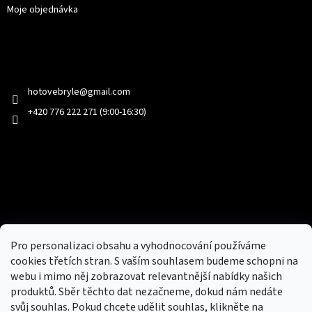
Moje objednávka
Kontakt
hotovebryle
@
gmail.com
+420 776 222 271 (9:00-16:30)
Facebook
Přijímáme online platby
Pro personalizaci obsahu a vyhodnocování používáme
cookies třetích stran. S vaším souhlasem budeme schopni na
webu i mimo něj zobrazovat relevantnější nabídky našich
produktů. Sběr těchto dat nezačneme, dokud nám nedáte
svůj souhlas. Pokud chcete udělit souhlas, klikněte na