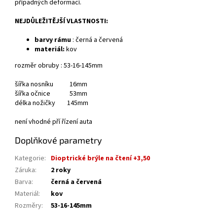
případných deformací.
NEJDŮLEŽITĚJŠÍ VLASTNOSTI:
barvy rámu
: černá a červená
materiál:
kov
rozměr obruby : 53-16-145mm
šířka nosníku 16mm
šířka očnice 53mm
délka nožičky 145mm
není vhodné pří řízení auta
Doplňkové parametry
Kategorie
:
Dioptrické brýle na čtení +3,50
Záruka
:
2 roky
Barva
:
černá a červená
Materiál
:
kov
Rozměry
:
53-16-145mm