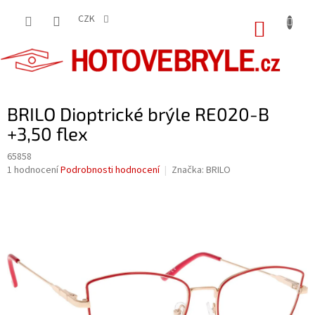
Přejít
na
CZK
NÁKUP
obsah
KOŠÍK
BRILO Dioptrické brýle RE020-B
+3,50 flex
65858
Průměrné
1 hodnocení
Podrobnosti hodnocení
Značka:
BRILO
hodnocení
produktu
je
5,0
z
5
hvězdiček.