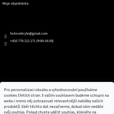
Moje objednávka
Kontakt
hotovebryle
@
gmail.com
+420 776 222 271 (9:00-16:30)
Facebook
Přijímáme online platby
Pro personalizaci obsahu a vyhodnocování používáme
cookies třetích stran. S vaším souhlasem budeme schopni na
webu i mimo něj zobrazovat relevantnější nabídky našich
produktů. Sběr těchto dat nezačneme, dokud nám nedáte
svůj souhlas. Pokud chcete udělit souhlas, klikněte na