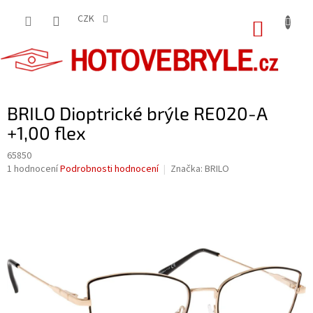
Přejít
na
CZK
NÁKUP
obsah
KOŠÍK
BRILO Dioptrické brýle RE020-A
+1,00 flex
65850
Průměrné
1 hodnocení
Podrobnosti hodnocení
Značka:
BRILO
hodnocení
produktu
je
5,0
z
5
hvězdiček.