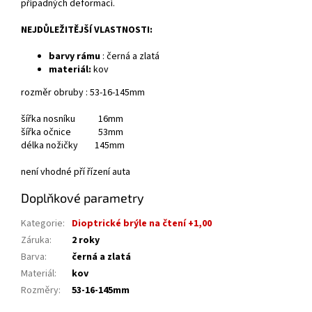
případných deformací.
NEJDŮLEŽITĚJŠÍ VLASTNOSTI:
barvy rámu
: černá a zlatá
materiál:
kov
rozměr obruby : 53-16-145mm
šířka nosníku 16mm
šířka očnice 53mm
délka nožičky 145mm
není vhodné pří řízení auta
Doplňkové parametry
Kategorie
:
Dioptrické brýle na čtení +1,00
Záruka
:
2 roky
Barva
:
černá a zlatá
Materiál
:
kov
Rozměry
:
53-16-145mm