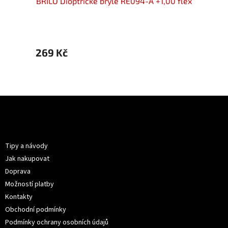
00 flex
BRILO Dioptrické brýle RE094-A +1,00 flex
BRILO 
269 Kč
399 
Z
á
p
Informace pro vás
a
t
Tipy a návody
í
Jak nakupovat
Doprava
Možností platby
Kontakty
Obchodní podmínky
Podmínky ochrany osobních údajů