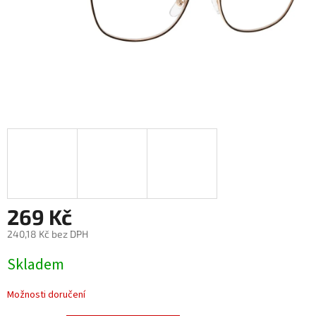
269 Kč
240,18 Kč bez DPH
Měrná
Skladem
cena:
Možnosti doručení