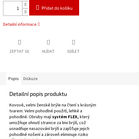
Přidat do košíku
Detailní informace
ZEPTAT SE
HLÍDAT
SDÍLET
Popis
Diskuze
Detailní popis produktu
Kovové, velmi ženské brýle na čtení s krásným
tvarem.
Velmi pohodlné použití, lehké a
pohodlné.
Obruby mají
systém FLEX,
který
umožňuje ohnutí stranice za linii brýlí, což
usnadňuje nasazování brýlí a zajišťuje jejich
pohodlné nošení a zároveň eliminuje riziko