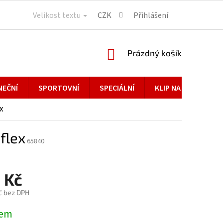
Velikost textu
CZK
Přihlášení
NÁKUPNÍ
Prázdný košík
KOŠÍK
NEČNÍ
SPORTOVNÍ
SPECIÁLNÍ
KLIP NA BRÝLE
x
flex
65840
 Kč
č bez DPH
dem