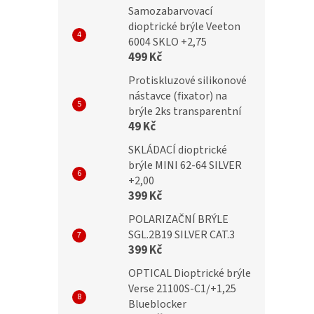
Dioptrické brýle
BRILO Dioptrické brýle
Samozabarvovací
dioptrické brýle Veeton
B +2,50 flex
RE136-B +2,50 flex
6004 SKLO +2,75
499 Kč
Protiskluzové silikonové
nástavce (fixator) na
č
499 Kč
brýle 2ks transparentní
49 Kč
SKLÁDACÍ dioptrické
brýle MINI 62-64 SILVER
+2,00
399 Kč
POLARIZAČNÍ BRÝLE
SGL.2B19 SILVER CAT.3
399 Kč
OPTICAL Dioptrické brýle
Verse 21100S-C1/+1,25
Blueblocker