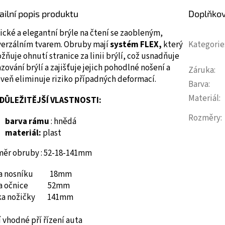
ailní popis produktu
Doplňko
ické a elegantní brýle na čtení se zaobleným,
verzálním tvarem.
Obruby mají
systém FLEX,
který
Kategorie
ňuje ohnutí stranice za linii brýlí, což usnadňuje
zování brýlí a zajišťuje jejich pohodlné nošení a
Záruka
:
veň eliminuje riziko případných deformací.
Barva
:
Materiál
:
DŮLEŽITĚJŠÍ VLASTNOSTI:
Rozměry
:
barva rámu
: hnědá
materiál:
plast
měr obruby : 52-18-141mm
ka nosníku 18mm
ka očnice 52mm
ka nožičky 141mm
 vhodné pří řízení auta