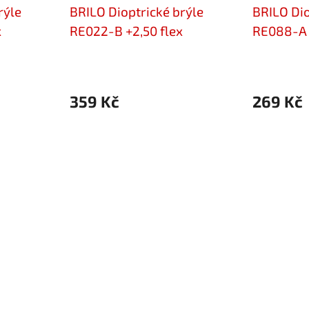
rýle
BRILO Dioptrické brýle
BRILO Dio
x
RE022-B +2,50 flex
RE088-A 
359 Kč
269 Kč