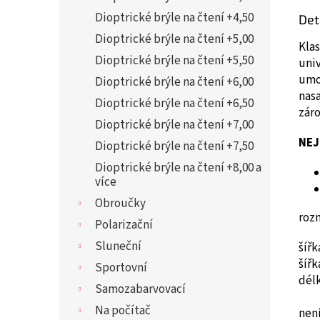
Dioptrické brýle na čtení +4,50
Det
Dioptrické brýle na čtení +5,00
Klas
Dioptrické brýle na čtení +5,50
uni
umož
Dioptrické brýle na čtení +6,00
nasa
Dioptrické brýle na čtení +6,50
záro
Dioptrické brýle na čtení +7,00
NEJ
Dioptrické brýle na čtení +7,50
Dioptrické brýle na čtení +8,00 a
více
Obroučky
roz
Polarizační
Sluneční
šíř
šíř
Sportovní
dél
Samozabarvovací
Na počítač
není