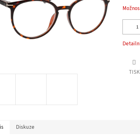
ček.
Možnost
Detailn
TISK
is
Diskuze