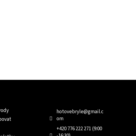
e pro vás
Kontakt
Facebo
vody
hotovebryle
@
gmail.c
om
povat
+420 776 222 271 (9:00
-16:30)