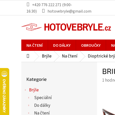
Přejít
+420 776 222 271 (9:00-
na
16:30)
hotovebryle@gmail.com
obsah
NA ČTENÍ
DO DÁLKY
OBROUČKY
N
Brýle
Na čtení
Dioptrické brý
Domů
P
BRI
o
Přeskočit
s
Kategorie
Průmě
1 hodn
kategorie
t
hodno
r
Brýle
produ
a
Speciální
je
n
5,0
Do dálky
n
z
Na čtení