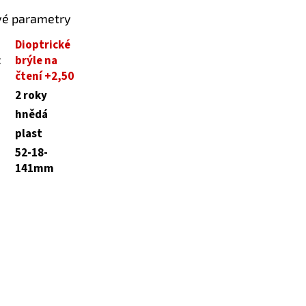
vé parametry
Dioptrické
:
brýle na
čtení +2,50
2 roky
hnědá
plast
52-18-
141mm