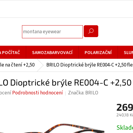
A POČÍTAČ
SAMOZABARVOVACÍ
POLARIZAČNÍ
SLU
le na čtení +2,50
BRILO Dioptrické brýle RE004-C +2,50 fle
LO Dioptrické brýle RE004-C +2,50 
rné
ocení
Podrobnosti hodnocení
Značka:
BRILO
cení
269
ktu
240,18 K
Měrná
Skla
cena: