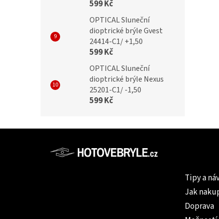
599 Kč
OPTICAL Sluneční
dioptrické brýle Gvest
24414-C1/ +1,50
599 Kč
OPTICAL Sluneční
dioptrické brýle Nexus
25201-C1/ -1,50
599 Kč
Z
á
p
Informac
a
Tipy a ná
t
Jak naku
í
Doprava