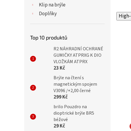
Klip na brýle
Doplňky
High-
Top 10 produktů
R2 NÁHRADNÍ OCHRANÉ
GUMIČKY ATPRXG K DIO
VLOŽKÁM ATPRX
23 Kč
Brýle na čtení s
magnetickým spojem
V3096 /+2,00 černé
299 Kč
brilo Pouzdro na
dioptrické brýle BR5
béžové
29 Kč