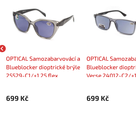
OPTICAL Samozabarvovácí a
OPTICAL Samozaba
Blueblocker dioptrické brýle
Blueblocker dioptr
25529-C1/+1,25 flex
Verse 24012-C2/+1
699 Kč
699 Kč