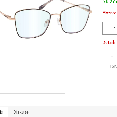
Skla
cena:
ček.
Možnost
Detailn
TISK
is
Diskuze