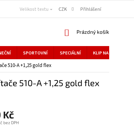
Velikost textu
CZK
Přihlášení
NÁKUPNÍ
Prázdný košík
KOŠÍK
NEČNÍ
SPORTOVNÍ
SPECIÁLNÍ
KLIP NA BRÝLE
ače 510-A +1,25 gold flex
tače 510-A +1,25 gold flex
 Kč
č bez DPH