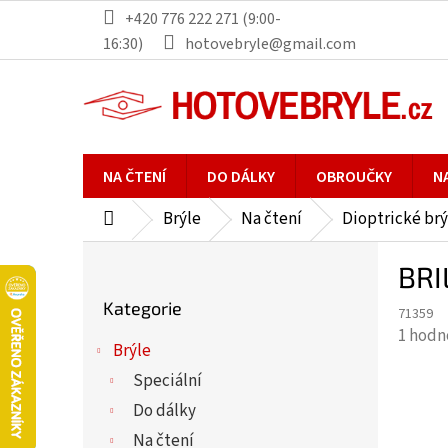
Přejít
+420 776 222 271 (9:00-
na
16:30)
hotovebryle@gmail.com
obsah
NA ČTENÍ
DO DÁLKY
OBROUČKY
N
Brýle
Na čtení
Dioptrické brý
Domů
P
BRI
o
Přeskočit
s
Kategorie
kategorie
71359
t
Průmě
1 hodn
r
Brýle
hodno
a
Speciální
produ
n
je
Do dálky
n
5,0
Na čtení