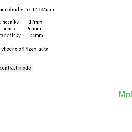
měr obruby : 57-17-144mm
ka nosníku 17mm
ka očnice 57mm
ka nožičky 144mm
 vhodné pří řízení auta
contrast mode
Moh