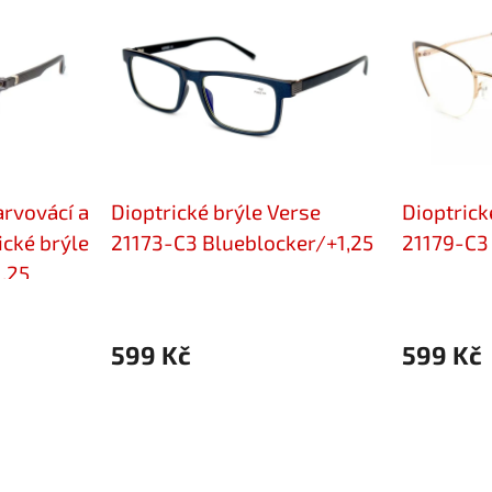
rvovácí a
Dioptrické brýle Verse
Dioptrick
ické brýle
21173-C3 Blueblocker/+1,25
21179-C3 
,25
599 Kč
599 Kč