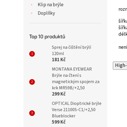
Klip na brýle
roz
Doplňky
šíř
šíř
dél
Top 10 produktů
není
Sprej na čištění brýlí
120ml
181 Kč
High-
MONTANA EYEWEAR
Brýle na čtení s
magnetickým spojem za
krk MR59B/+2,50
299 Kč
OPTICAL Dioptrické brýle
Verse 21100S-C1/+2,50
Blueblocker
599 Kč