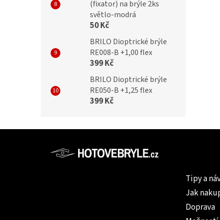
(fixator) na brýle 2ks
světlo-modrá
50 Kč
BRILO Dioptrické brýle
RE008-B +1,00 flex
399 Kč
BRILO Dioptrické brýle
RE050-B +1,25 flex
399 Kč
Z
á
p
Informac
a
Tipy a ná
t
Jak naku
í
Doprava