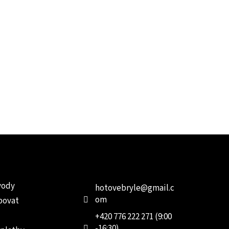
e pro vás
Kontakt
Facebo
vody
hotovebryle
@
gmail.c
om
povat
+420 776 222 271 (9:00
-16:30)