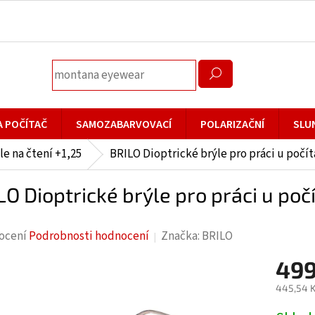
A POČÍTAČ
SAMOZABARVOVACÍ
POLARIZAČNÍ
SLU
le na čtení +1,25
BRILO Dioptrické brýle pro práci u počít
LO Dioptrické brýle pro práci u počí
rné
ocení
Podrobnosti hodnocení
Značka:
BRILO
cení
499
ktu
445,54 K
Měrná