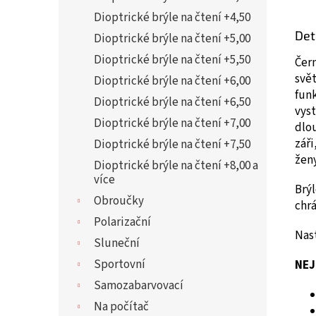
Dioptrické brýle na čtení +4,50
Det
Dioptrické brýle na čtení +5,00
Dioptrické brýle na čtení +5,50
Čern
svě
Dioptrické brýle na čtení +6,00
fun
Dioptrické brýle na čtení +6,50
vyst
Dioptrické brýle na čtení +7,00
dlo
záři
Dioptrické brýle na čtení +7,50
ženy
Dioptrické brýle na čtení +8,00 a
více
Brýl
Obroučky
chrá
Polarizační
Nast
Sluneční
Sportovní
NEJ
Samozabarvovací
Na počítač