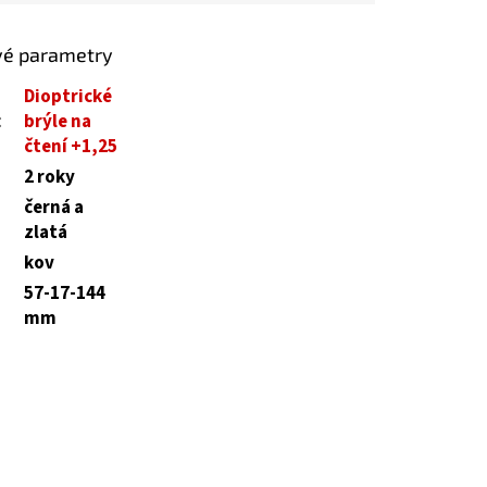
vé parametry
Dioptrické
:
brýle na
čtení +1,25
2 roky
černá a
zlatá
kov
57-17-144
mm