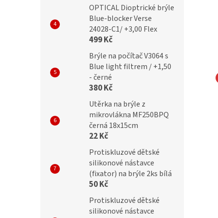
OPTICAL Dioptrické brýle
Blue-blocker Verse
24028-C1/ +3,00 Flex
499 Kč
Brýle na počítač V3064 s
Blue light filtrem / +1,50
- černé
380 Kč
L Dioptrické brýle
OPTICAL Dioptrické brýle
Utěrka na brýle z
23118-C3/+1,25
Verse 21100S-C1/+1,25
mikrovlákna MF250BPQ
ocker
Blueblocker
černá 18x15cm
22 Kč
Protiskluzové dětské
č
599 Kč
silikonové nástavce
(fixator) na brýle 2ks bílá
50 Kč
Protiskluzové dětské
silikonové nástavce