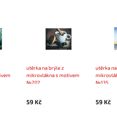
utěrka na brýle z
utěrka na
tivem
mikrovlákna s motivem
mikrovlá
№207
№135
59 Kč
59 Kč