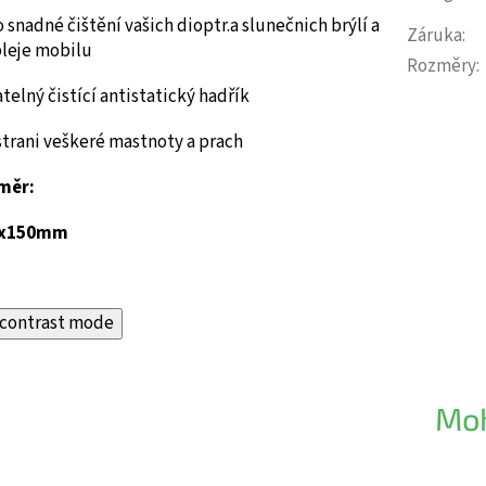
o snadné čištění vašich dioptr.a slunečnich brýlí a
Záruka
:
pleje mobilu
Rozměry
:
telný čistící antistatický hadřík
trani veškeré mastnoty a prach
měr:
0x150mm
contrast mode
Moh