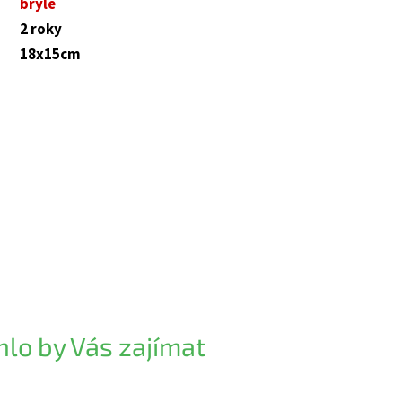
brýle
2 roky
18x15cm
lo by Vás zajímat