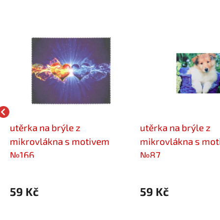
utěrka na brýle z
utěrka na brýle z
mikrovlákna s motivem
mikrovlákna s mo
№166
№87
59 Kč
59 Kč