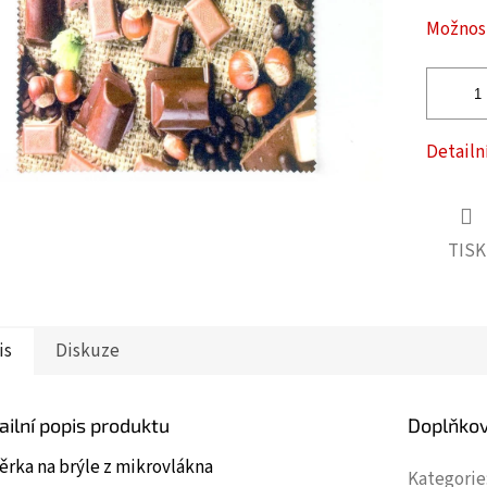
ček.
Možnost
Detailn
TISK
is
Diskuze
ailní popis produktu
Doplňko
ěrka na brýle z mikrovlákna
Kategorie