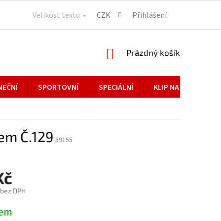
Velikost textu
CZK
Přihlášení
NÁKUPNÍ
Prázdný košík
KOŠÍK
NEČNÍ
SPORTOVNÍ
SPECIÁLNÍ
KLIP NA BRÝLE
vem Č.129
59155
Kč
 bez DPH
dem