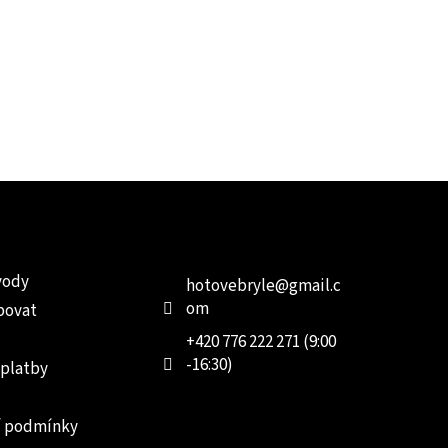
e pro vás
Kontakt
Facebo
vody
hotovebryle
@
gmail.c
om
povat
+420 776 222 271 (9:00
-16:30)
 platby
 podmínky