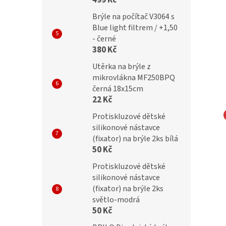
499 Kč
Brýle na počítač V3064 s
Blue light filtrem / +1,50
- černé
380 Kč
Utěrka na brýle z
mikrovlákna MF250BPQ
černá 18x15cm
22 Kč
Protiskluzové dětské
silikonové nástavce
na brýle z
utěrka na brýle z
(fixator) na brýle 2ks bílá
lákna s motivem
mikrovlákna s motivem
50 Kč
№177
Protiskluzové dětské
silikonové nástavce
(fixator) na brýle 2ks
59 Kč
světlo-modrá
50 Kč