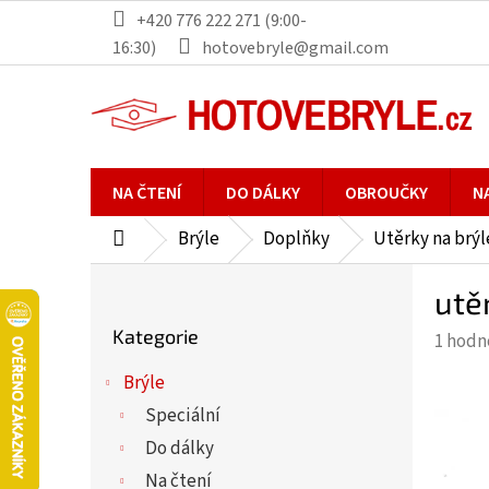
Přejít
+420 776 222 271 (9:00-
na
16:30)
hotovebryle@gmail.com
obsah
NA ČTENÍ
DO DÁLKY
OBROUČKY
N
Brýle
Doplňky
Utěrky na brýl
Domů
P
utě
o
Přeskočit
s
Kategorie
Průmě
1 hodn
kategorie
t
hodno
r
Brýle
produ
a
Speciální
je
n
5,0
Do dálky
n
z
Na čtení