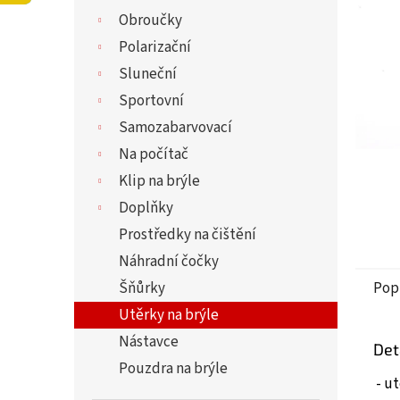
5
í
Obroučky
hvězdi
p
a
Polarizační
n
Sluneční
e
Sportovní
l
Samozabarvovací
Na počítač
Klip na brýle
Doplňky
Prostředky na čištění
Náhradní čočky
Šňůrky
Pop
Utěrky na brýle
Nástavce
Det
Pouzdra na brýle
- ut