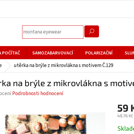
A POČÍTAČ
SAMOZABARVOVACÍ
POLARIZAČNÍ
SLU
e
utěrka na brýle z mikrovlákna s motivem Č.129
rka na brýle z mikrovlákna s moti
rné
ocení
Podrobnosti hodnocení
cení
59 
ktu
48,76 Kč
Měrná
Skla
cena: