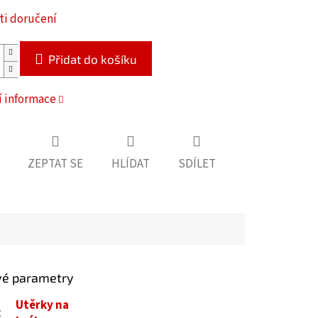
i doručení
Přidat do košíku
í informace
ZEPTAT SE
HLÍDAT
SDÍLET
vé parametry
Utěrky na
: