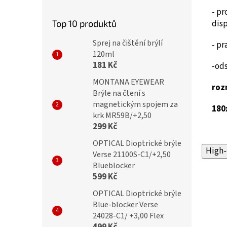
- pr
Top 10 produktů
dis
Sprej na čištění brýlí
-
pra
120ml
181 Kč
-ods
MONTANA EYEWEAR
roz
Brýle na čtení s
magnetickým spojem za
18
krk MR59B/+2,50
299 Kč
OPTICAL Dioptrické brýle
High-
Verse 21100S-C1/+2,50
Blueblocker
599 Kč
OPTICAL Dioptrické brýle
Blue-blocker Verse
24028-C1/ +3,00 Flex