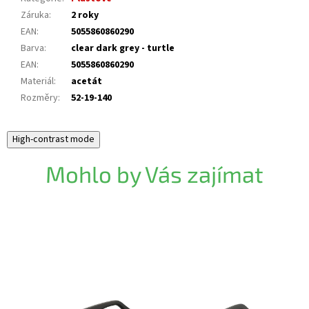
Záruka
:
2 roky
EAN
:
5055860860290
Barva
:
clear dark grey - turtle
EAN
:
5055860860290
Materiál
:
acetát
Rozměry
:
52-19-140
High-contrast mode
Mohlo by Vás zajímat