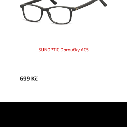
SUNOPTIC Obroučky AC5
699 Kč
699 
Z
á
p
Informace pro vás
a