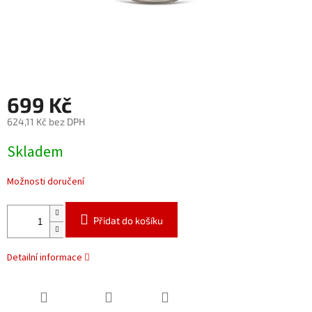
699 Kč
624,11 Kč bez DPH
Měrná
Skladem
cena:
Možnosti doručení
Přidat do košíku
Detailní informace