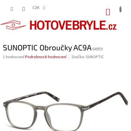
Přejít
na
CZK
NÁKUP
obsah
KOŠÍK
SUNOPTIC Obroučky AC9A
64959
Průměrné
1 hodnocení
Podrobnosti hodnocení
Značka:
SUNOPTIC
hodnocení
produktu
je
5,0
z
5
hvězdiček.