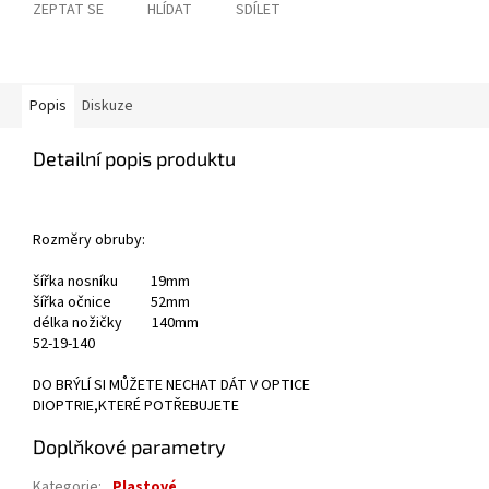
ZEPTAT SE
HLÍDAT
SDÍLET
Popis
Diskuze
Detailní popis produktu
Rozměry obruby:
šířka nosníku 19mm
šířka očnice 52mm
délka nožičky 140mm
52-19-140
DO BRÝLÍ SI MŮŽETE NECHAT DÁT V OPTICE
DIOPTRIE,KTERÉ POTŘEBUJETE
Doplňkové parametry
Kategorie
:
Plastové