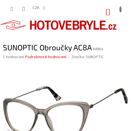
Přejít
na
CZK
NÁKUP
obsah
KOŠÍK
SUNOPTIC Obroučky AC8A
64984
Průměrné
1 hodnocení
Podrobnosti hodnocení
Značka:
SUNOPTIC
hodnocení
produktu
je
5,0
z
5
hvězdiček.