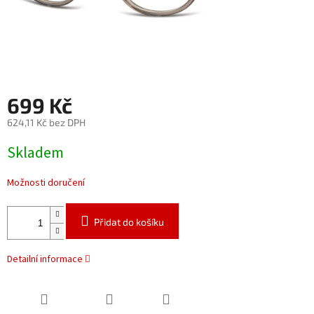
699 Kč
624,11 Kč bez DPH
Měrná
Skladem
cena:
Možnosti doručení
Přidat do košíku
Detailní informace