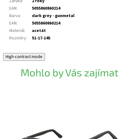
Záruka
:
2 roky
EAN
:
5055860860214
Barva
:
dark grey - gunmetal
EAN
:
5055860860214
Materiál
:
acetát
Rozměry
:
51-17-145
High-contrast mode
Mohlo by Vás zajímat