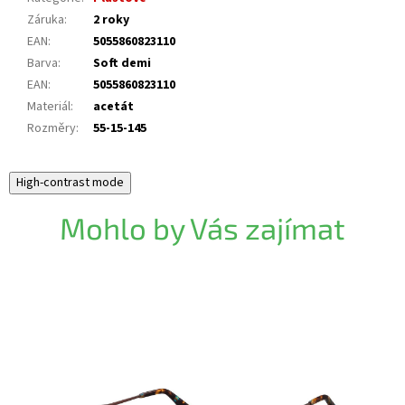
Záruka
:
2 roky
EAN
:
5055860823110
Barva
:
Soft demi
EAN
:
5055860823110
Materiál
:
acetát
Rozměry
:
55-15-145
High-contrast mode
Mohlo by Vás zajímat