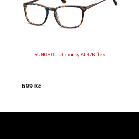
ex
SUNOPTIC Obroučky AC37B flex
S
699 Kč
699 
Z
á
p
Informace pro vás
a