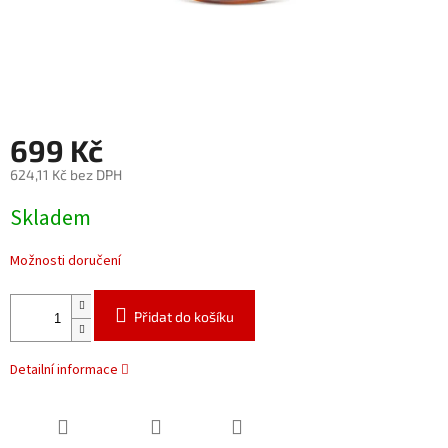
699 Kč
624,11 Kč bez DPH
Měrná
Skladem
cena:
Možnosti doručení
Přidat do košíku
Detailní informace