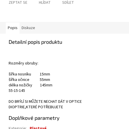
ZEPTAT SE
HLÍDAT
SDÍLET
Popis
Diskuze
Detailní popis produktu
Rozměry obruby:
šířka nosníku 15mm
šířka očnice 55mm
délka nožičky 145mm
55-15-145
DO BRÝLÍ SI MŮŽETE NECHAT DÁT V OPTICE
DIOPTRIE,KTERÉ POTŘEBUJETE
Doplňkové parametry
Kategorie
:
Plastové