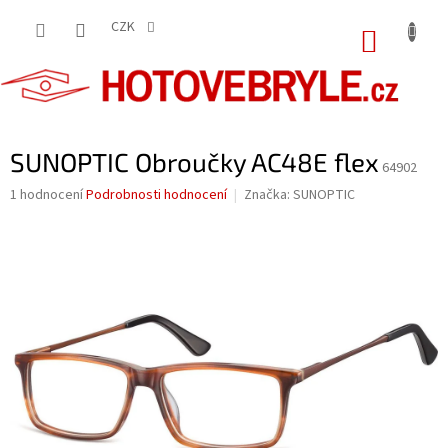
Přejít
na
CZK
NÁKUP
obsah
KOŠÍK
SUNOPTIC Obroučky AC48E flex
64902
Průměrné
1 hodnocení
Podrobnosti hodnocení
Značka:
SUNOPTIC
hodnocení
produktu
je
5,0
z
5
hvězdiček.