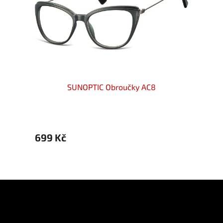
SUNOPTIC Obroučky AC8
699 Kč
699 
Z
á
p
Informace pro vás
a