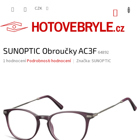
Přejít
na
CZK
NÁKUP
obsah
KOŠÍK
SUNOPTIC Obroučky AC3F
64892
Průměrné
1 hodnocení
Podrobnosti hodnocení
Značka:
SUNOPTIC
hodnocení
produktu
je
5,0
z
5
hvězdiček.