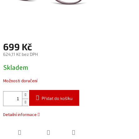
699 Kč
624,11 Kč bez DPH
Měrná
Skladem
cena:
Možnosti doručení
Přidat do košíku
Detailní informace