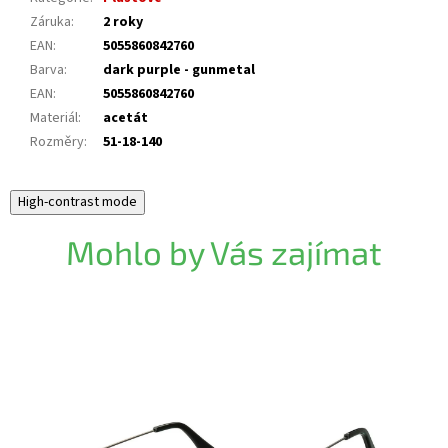
Záruka
:
2 roky
EAN
:
5055860842760
Barva
:
dark purple - gunmetal
EAN
:
5055860842760
Materiál
:
acetát
Rozměry
:
51-18-140
High-contrast mode
Mohlo by Vás zajímat