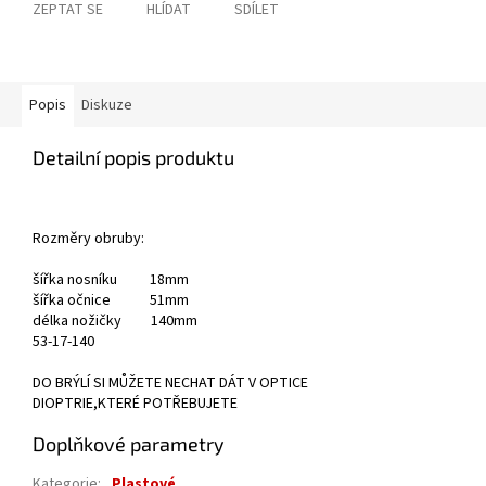
ZEPTAT SE
HLÍDAT
SDÍLET
Popis
Diskuze
Detailní popis produktu
Rozměry obruby:
šířka nosníku 18mm
šířka očnice 51mm
délka nožičky 140mm
53-17-140
DO BRÝLÍ SI MŮŽETE NECHAT DÁT V OPTICE
DIOPTRIE,KTERÉ POTŘEBUJETE
Doplňkové parametry
Kategorie
:
Plastové