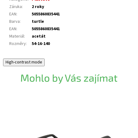
Záruka
:
2 roky
EAN
:
5055860835441
Barva
:
turtle
EAN
:
5055860835441
Materiál
:
acetát
Rozměry
:
54-16-140
High-contrast mode
Mohlo by Vás zajímat