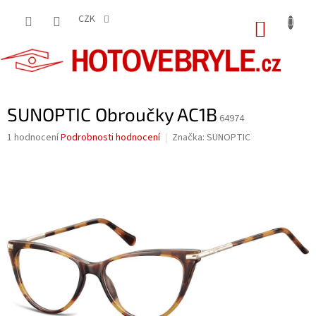
Přejít
na
CZK
NÁKUP
obsah
KOŠÍK
SUNOPTIC Obroučky AC1B
64974
Průměrné
1 hodnocení
Podrobnosti hodnocení
Značka:
SUNOPTIC
hodnocení
produktu
je
5,0
z
5
hvězdiček.