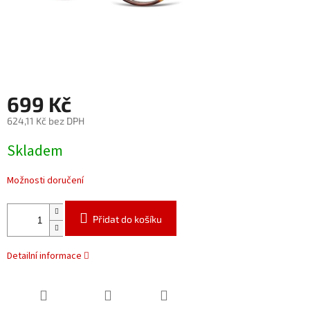
699 Kč
624,11 Kč bez DPH
Měrná
Skladem
cena:
Možnosti doručení
Přidat do košíku
Detailní informace