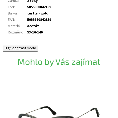
Záruka
:
2 roky
EAN
:
5055860842159
Barva
:
turtle - gold
EAN
:
5055860842159
Materiál
:
acetát
Rozměry
:
53-16-140
High-contrast mode
Mohlo by Vás zajímat