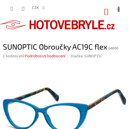
Přejít
na
CZK
NÁKUP
obsah
KOŠÍK
SUNOPTIC Obroučky AC19C flex
64860
Průměrné
1 hodnocení
Podrobnosti hodnocení
Značka:
SUNOPTIC
hodnocení
produktu
je
5,0
z
5
hvězdiček.