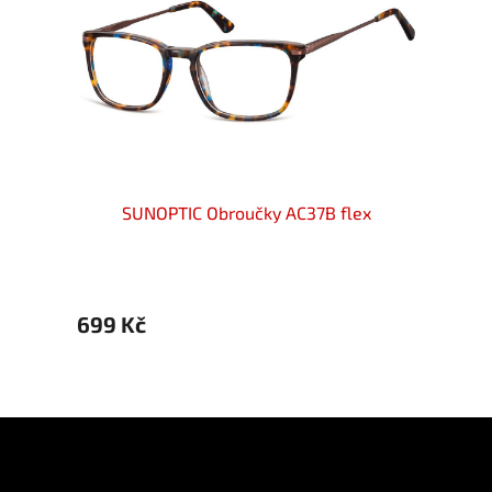
ex
SUNOPTIC Obroučky AC37B flex
S
699 Kč
699 
Z
á
p
Informace pro vás