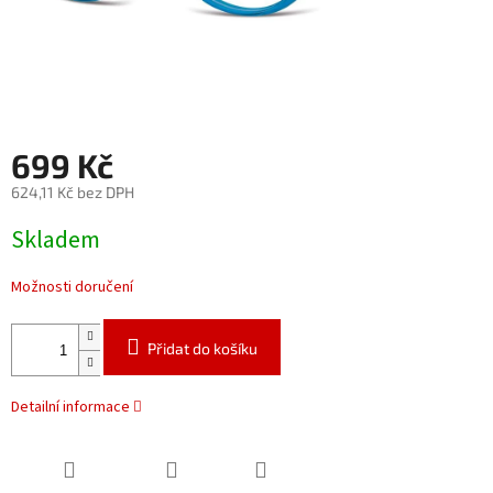
699 Kč
624,11 Kč bez DPH
Měrná
Skladem
cena:
Možnosti doručení
Přidat do košíku
Detailní informace