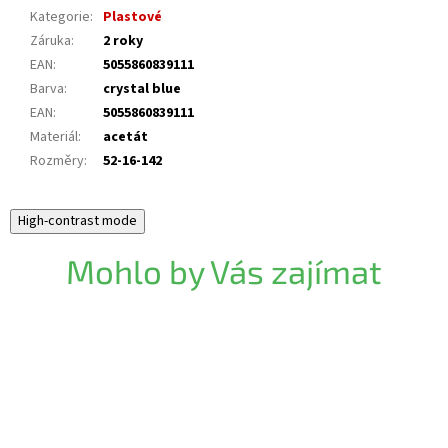
Kategorie
:
Plastové
Záruka
:
2 roky
EAN
:
5055860839111
Barva
:
crystal blue
EAN
:
5055860839111
Materiál
:
acetát
Rozměry
:
52-16-142
High-contrast mode
Mohlo by Vás zajímat