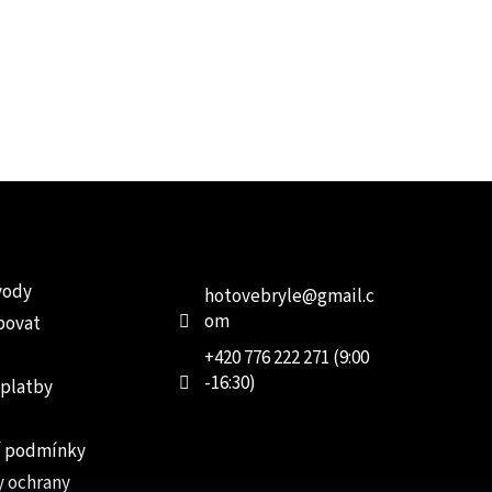
e pro vás
Kontakt
Facebo
vody
hotovebryle
@
gmail.c
om
povat
+420 776 222 271 (9:00
-16:30)
 platby
 podmínky
 ochrany