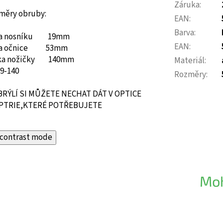
Záruka
:
měry obruby:
EAN
:
Barva
:
ka nosníku 19mm
EAN
:
ka očnice 53mm
ka nožičky 140mm
Materiál
:
19-140
Rozměry
:
BRÝLÍ SI MŮŽETE NECHAT DÁT V OPTICE
PTRIE,KTERÉ POTŘEBUJETE
contrast mode
Moh