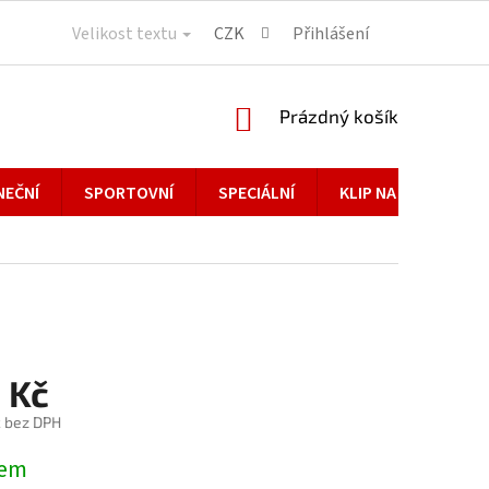
Velikost textu
CZK
Přihlášení
NÁKUPNÍ
Prázdný košík
KOŠÍK
NEČNÍ
SPORTOVNÍ
SPECIÁLNÍ
KLIP NA BRÝLE
 Kč
č bez DPH
dem