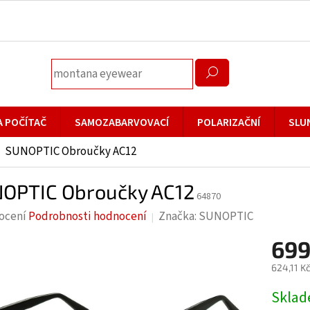
A POČÍTAČ
SAMOZABARVOVACÍ
POLARIZAČNÍ
SLU
SUNOPTIC Obroučky AC12
OPTIC Obroučky AC12
64870
rné
ocení
Podrobnosti hodnocení
Značka:
SUNOPTIC
cení
699
ktu
624,11 K
Měrná
Skla
cena: