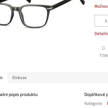
ček.
Možnost
Detailn
TISK
is
Diskuze
ailní popis produktu
Doplňkové 
Kategorie
: