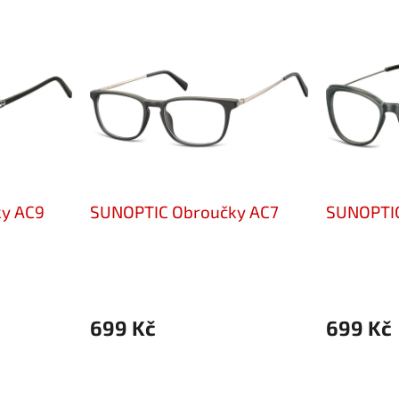
y AC9
SUNOPTIC Obroučky AC7
SUNOPTIC
699 Kč
699 Kč