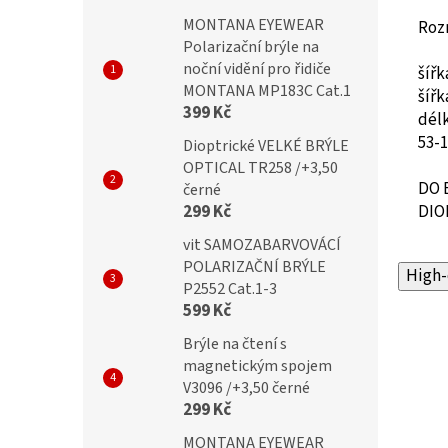
MONTANA EYEWEAR
Roz
Polarizační brýle na
noční vidění pro řidiče
šíř
MONTANA MP183C Cat.1
šíř
399 Kč
dél
53-
Dioptrické VELKÉ BRÝLE
OPTICAL TR258 /+3,50
DO 
černé
299 Kč
DIO
vit SAMOZABARVOVÁCÍ
POLARIZAČNÍ BRÝLE
High-
P2552 Cat.1-3
599 Kč
Brýle na čtení s
magnetickým spojem
V3096 /+3,50 černé
299 Kč
MONTANA EYEWEAR