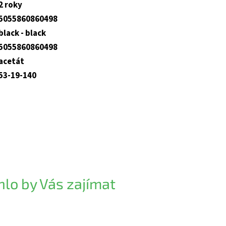
2 roky
5055860860498
black - black
5055860860498
acetát
53-19-140
lo by Vás zajímat