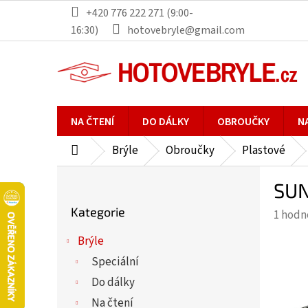
Přejít
+420 776 222 271 (9:00-
na
16:30)
hotovebryle@gmail.com
obsah
NA ČTENÍ
DO DÁLKY
OBROUČKY
N
Brýle
Obroučky
Plastové
Domů
P
SUN
o
Přeskočit
s
Kategorie
Průmě
1 hodn
kategorie
t
hodno
r
Brýle
produ
a
Speciální
je
n
5,0
Do dálky
n
z
Na čtení