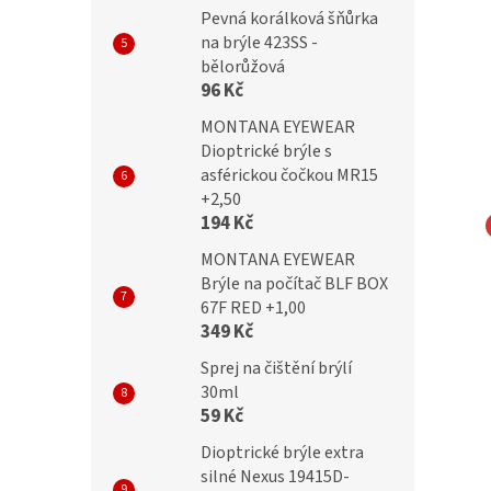
Pevná korálková šňůrka
na brýle 423SS -
bělorůžová
96 Kč
MONTANA EYEWEAR
Dioptrické brýle s
asférickou čočkou MR15
+2,50
194 Kč
MONTANA EYEWEAR
TIC Obroučky AC8E
SUNOPTIC Obroučky 879F
Brýle na počítač BLF BOX
67F RED +1,00
349 Kč
Sprej na čištění brýlí
30ml
Kč
699 Kč
59 Kč
Dioptrické brýle extra
silné Nexus 19415D-