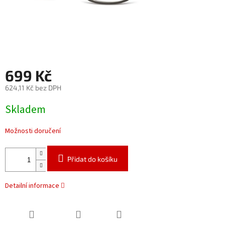
699 Kč
624,11 Kč bez DPH
Měrná
Skladem
cena:
Možnosti doručení
Přidat do košíku
Detailní informace