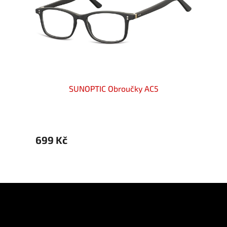
SUNOPTIC Obroučky AC5
699 Kč
699 
Z
á
p
Informace pro vás
a