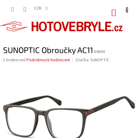
Přejít
na
CZK
NÁKUP
obsah
KOŠÍK
SUNOPTIC Obroučky AC11
64864
Průměrné
1 hodnocení
Podrobnosti hodnocení
Značka:
SUNOPTIC
hodnocení
produktu
je
5,0
z
5
hvězdiček.