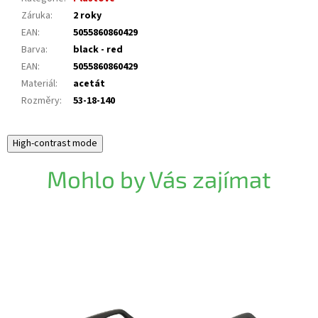
Záruka
:
2 roky
EAN
:
5055860860429
Barva
:
black - red
EAN
:
5055860860429
Materiál
:
acetát
Rozměry
:
53-18-140
High-contrast mode
Mohlo by Vás zajímat