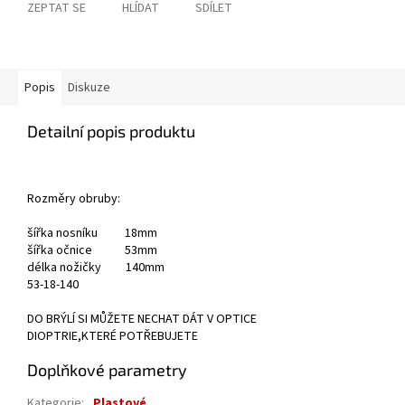
ZEPTAT SE
HLÍDAT
SDÍLET
Popis
Diskuze
Detailní popis produktu
Rozměry obruby:
šířka nosníku 18mm
šířka očnice 53mm
délka nožičky 140mm
53-18-140
DO BRÝLÍ SI MŮŽETE NECHAT DÁT V OPTICE
DIOPTRIE,KTERÉ POTŘEBUJETE
Doplňkové parametry
Kategorie
:
Plastové