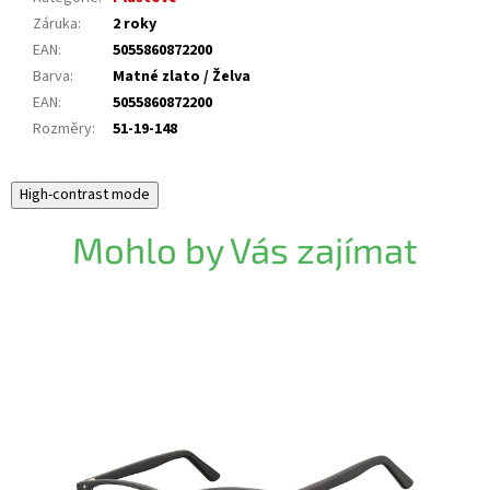
Záruka
:
2 roky
EAN
:
5055860872200
Barva
:
Matné zlato / Želva
EAN
:
5055860872200
Rozměry
:
51-19-148
High-contrast mode
Mohlo by Vás zajímat