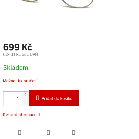
699 Kč
624,11 Kč bez DPH
Měrná
Skladem
cena:
Možnosti doručení
Přidat do košíku
Detailní informace