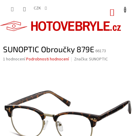
Přejít
na
CZK
NÁKUP
obsah
KOŠÍK
SUNOPTIC Obroučky 879E
66173
Průměrné
1 hodnocení
Podrobnosti hodnocení
Značka:
SUNOPTIC
hodnocení
produktu
je
5,0
z
5
hvězdiček.