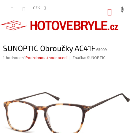
Přejít
na
CZK
NÁKUP
obsah
KOŠÍK
SUNOPTIC Obroučky AC41F
65009
Průměrné
1 hodnocení
Podrobnosti hodnocení
Značka:
SUNOPTIC
hodnocení
produktu
je
5,0
z
5
hvězdiček.