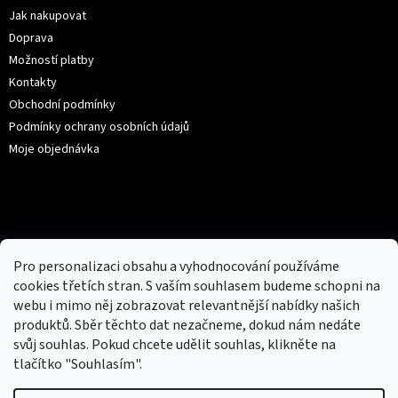
í
Jak nakupovat
Doprava
Možností platby
Kontakty
Obchodní podmínky
Podmínky ochrany osobních údajů
Moje objednávka
Kontakt
hotovebryle
@
gmail.com
Pro personalizaci obsahu a vyhodnocování používáme
+420 776 222 271 (9:00-16:30)
cookies třetích stran. S vaším souhlasem budeme schopni na
webu i mimo něj zobrazovat relevantnější nabídky našich
produktů. Sběr těchto dat nezačneme, dokud nám nedáte
svůj souhlas. Pokud chcete udělit souhlas, klikněte na
tlačítko "Souhlasím".
Facebook