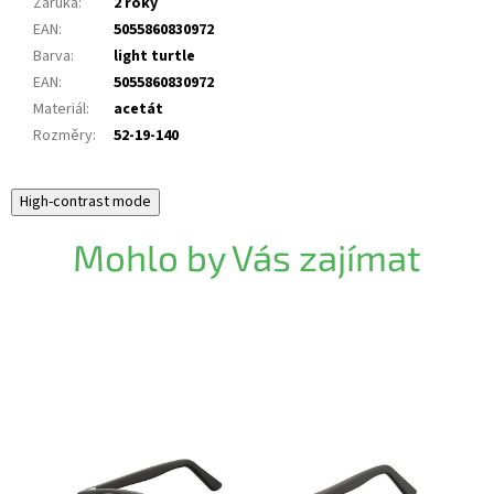
Záruka
:
2 roky
EAN
:
5055860830972
Barva
:
light turtle
EAN
:
5055860830972
Materiál
:
acetát
Rozměry
:
52-19-140
High-contrast mode
Mohlo by Vás zajímat