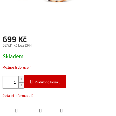
699 Kč
624,11 Kč bez DPH
Měrná
Skladem
cena:
Možnosti doručení
Přidat do košíku
Detailní informace