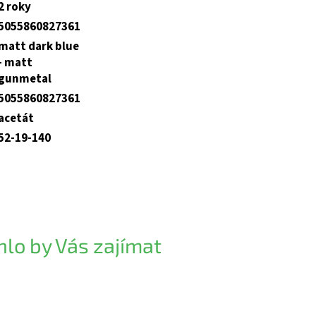
2 roky
5055860827361
matt dark blue
- matt
gunmetal
5055860827361
acetát
52-19-140
lo by Vás zajímat