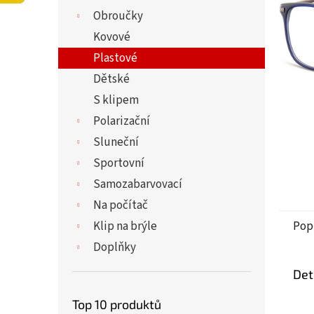
5
í
Obroučky
hvězdi
p
a
Kovové
n
Plastové
e
Dětské
l
S klipem
Polarizační
Sluneční
Sportovní
Samozabarvovací
Na počítač
Klip na brýle
Pop
Doplňky
Det
Top 10 produktů