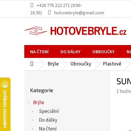
Přejít
+420 776 222 271 (9:00-
na
16:30)
hotovebryle@gmail.com
obsah
NA ČTENÍ
DO DÁLKY
OBROUČKY
N
Brýle
Obroučky
Plastové
Domů
P
SUN
o
Přeskočit
s
Kategorie
Průmě
1 hodn
kategorie
t
hodno
r
Brýle
produ
a
Speciální
je
n
5,0
Do dálky
n
z
Na čtení