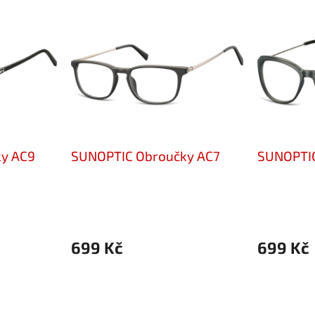
y AC9
SUNOPTIC Obroučky AC7
SUNOPTIC
699 Kč
699 Kč