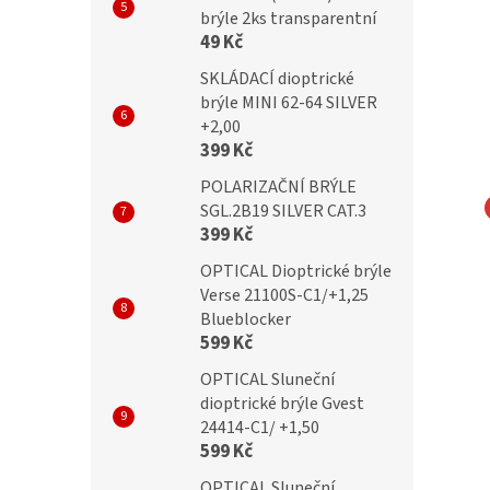
brýle 2ks transparentní
49 Kč
SKLÁDACÍ dioptrické
brýle MINI 62-64 SILVER
+2,00
399 Kč
POLARIZAČNÍ BRÝLE
SGL.2B19 SILVER CAT.3
399 Kč
TIC Obroučky AC8E
SUNOPTIC Obroučky AC33D
OPTICAL Dioptrické brýle
Verse 21100S-C1/+1,25
Blueblocker
599 Kč
OPTICAL Sluneční
Kč
699 Kč
dioptrické brýle Gvest
24414-C1/ +1,50
599 Kč
OPTICAL Sluneční