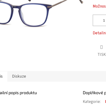
ček.
Možnost
Detailn
TISK
is
Diskuze
ailní popis produktu
Doplňkové 
Kategorie
: