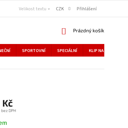
Velikost textu
CZK
Přihlášení
NÁKUPNÍ
Prázdný košík
KOŠÍK
NEČNÍ
SPORTOVNÍ
SPECIÁLNÍ
KLIP NA BRÝLE
 Kč
č bez DPH
dem