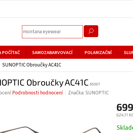
A POČÍTAČ
SAMOZABARVOVACÍ
POLARIZAČNÍ
SLU
SUNOPTIC Obroučky AC41C
OPTIC Obroučky AC41C
65007
rné
ocení
Podrobnosti hodnocení
Značka:
SUNOPTIC
cení
699
ktu
624,11 K
Měrná
Skla
cena: