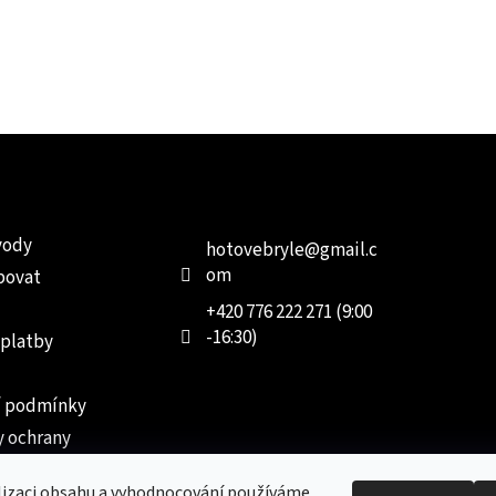
e pro vás
Kontakt
Facebo
vody
hotovebryle
@
gmail.c
om
povat
+420 776 222 271 (9:00
-16:30)
 platby
 podmínky
 ochrany
 údajů
lizaci obsahu a vyhodnocování používáme