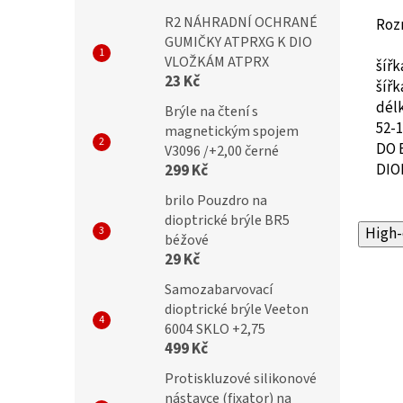
R2 NÁHRADNÍ OCHRANÉ
Roz
GUMIČKY ATPRXG K DIO
VLOŽKÁM ATPRX
šíř
23 Kč
šíř
dél
Brýle na čtení s
52-
magnetickým spojem
DO 
V3096 /+2,00 černé
DIO
299 Kč
brilo Pouzdro na
dioptrické brýle BR5
High-
béžové
29 Kč
Samozabarvovací
dioptrické brýle Veeton
6004 SKLO +2,75
499 Kč
Protiskluzové silikonové
nástavce (fixator) na