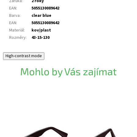
Záruka
:
2 roky
EAN
:
5055130089642
Barva
:
clear blue
EAN
:
5055130089642
Materiál
:
kov/plast
Rozměry
:
43-15-130
High-contrast mode
Mohlo by Vás zajímat