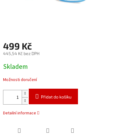
499 Kč
445,54 Kč bez DPH
Měrná
Skladem
cena:
Možnosti doručení
Přidat do košíku
Detailní informace