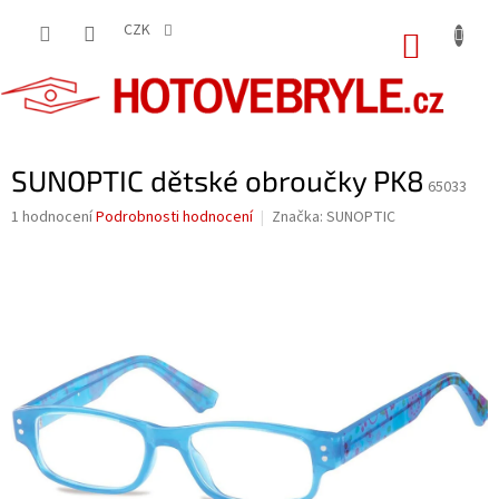
Přejít
na
CZK
NÁKUP
obsah
KOŠÍK
SUNOPTIC dětské obroučky PK8
65033
Průměrné
1 hodnocení
Podrobnosti hodnocení
Značka:
SUNOPTIC
hodnocení
produktu
je
5,0
z
5
hvězdiček.