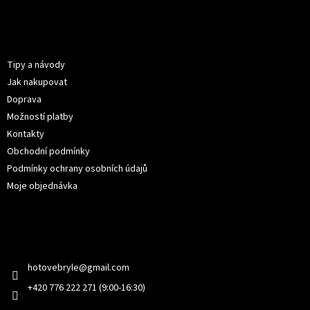
Z
á
p
Informace pro vás
a
t
Tipy a návody
í
Jak nakupovat
Doprava
Možností platby
Kontakty
Obchodní podmínky
Podmínky ochrany osobních údajů
Moje objednávka
Kontakt
hotovebryle
@
gmail.com
+420 776 222 271 (9:00-16:30)