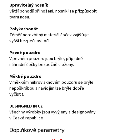
Upravitelný nosník
Větší pohodlí při nošení, nosník lze přizpůsobit
tvaru nosu.
Polykarbonát
Téměř nerozbitný materiál čoček zajišťuje
vyšší bezpečnost očí.
Pevné pouzdro
V pevném pouzdru jsou brýle, případně
náhradní čočky bezpečně uloženy.
Měkké pouzdro
V měkkém mikrovláknovém pouzdru se brýle
nepoškrábou a navíc jím lze brýle dobře
vyčistit.
DESINGNED IN CZ
Všechny výrobky jsou vyvýjeny a designovány
v České republice
Doplňkové parametry