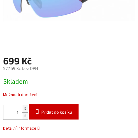
699 Kč
577,69 Kč bez DPH
Měrná
Skladem
cena:
Možnosti doručení
Přidat do košíku
Detailní informace