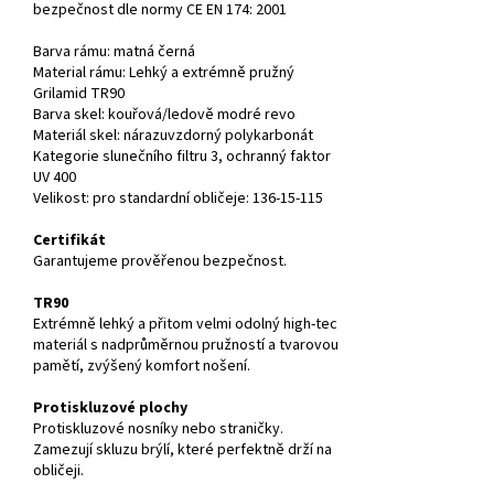
bezpečnost dle normy CE EN 174: 2001
Barva rámu: matná černá
Material rámu: Lehký a extrémně pružný
Grilamid TR90
Barva skel: kouřová/ledově modré revo
Materiál skel:
nárazuvzdorný polykarbonát
Kategorie slunečního filtru 3, ochranný faktor
UV 400
Velikost: pro standardní obličeje: 136-15-115
Certifikát
Garantujeme prověřenou bezpečnost.
TR90
Extrémně lehký a přitom velmi odolný high-tec
materiál s nadprůměrnou pružností a tvarovou
pamětí, zvýšený komfort nošení.
Protiskluzové plochy
Protiskluzové nosníky nebo straničky.
Zamezují skluzu brýlí, které perfektně drží na
obličeji.