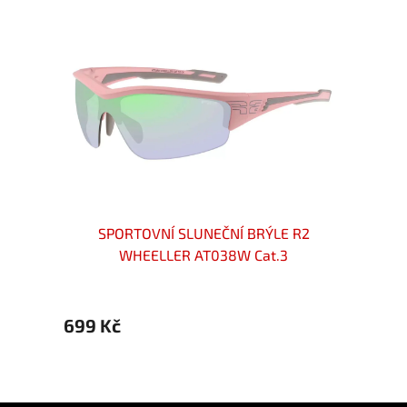
WINNER
SPORTOVNÍ SLUNEČNÍ BRÝLE R2
S
WHEELLER AT038W Cat.3
699 Kč
699 