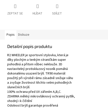
ZEPTAT SE
HLÍDAT
SDÍLET
Popis
Diskuze
Detailní popis produktu
R2 WHEELER je sportovní stylovka, která je
díky plochým a tenkým straničkám super
pohodlná a přitom vůbec neklouže. 3D
nastavitelný protiskluzový nosník pomáhá
dokonalému usazení brýlí. TR90 materiál
použitý při výrobě rámu zásadně snižuje váhu
a zvyšuje životnost těchto velmi pohodlných
slunečních brýlí.
100% ochrana před UV zářením A,B,C.
ZDARMA měkký mikrovláknový ochranný pytlík,
vhodný i k čištění
Odolnost brýlí garantuje prověřená