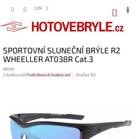
Přejít
na
CZK
NÁKUP
obsah
KOŠÍK
SPORTOVNÍ SLUNEČNÍ BRÝLE R2
WHEELLER AT038R Cat.3
68044
Průměrné
1 hodnocení
Podrobnosti hodnocení
Značka:
R2
hodnocení
produktu
je
5,0
z
5
hvězdiček.