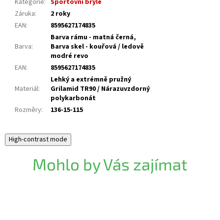
Kategorie
:
Sportovní brýle
Záruka
:
2 roky
EAN
:
8595627174835
Barva rámu - matná černá,
Barva
:
Barva skel - kouřová / ledově
modré revo
EAN
:
8595627174835
Lehký a extrémně pružný
Materiál
:
Grilamid TR90 / Nárazuvzdorný
polykarbonát
Rozměry
:
136-15-115
High-contrast mode
Mohlo by Vás zajímat