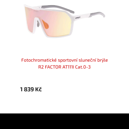
uneční
Fotochromatické sportovní sluneční brýle
SPOR
R2 FACTOR AT111I Cat.0-3
1 839 Kč
1 839
Z
á