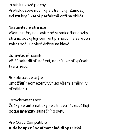
Protiskluzové plochy
Protiskluzové nosníky a straničky. Zamezují
skluzu brýlí, které perfektně drží na obličeji.
Nastavitelné stranice
Všemi směry nastavitelné stranice/koncovky
stranic poskytují komfort při nošení a zároveň
zabezpečují dobré držení na hlavě.
Upravitelný nosník
Větší pohodlí při nošení, nosník lze přizpůsobit
tvaru nosu.
Bezobrubové brýle
Umožňují neomezený výhled všemi směry i v
předklonu.
Fotochromatizace
Čočky se automaticky se ztmavují / zesvětlují
podle intenzity slunečního svitu.
Pro Optic Compatible
K dokoupení odnímatelná dioptrická