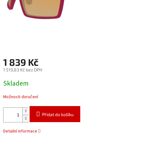
1 839 Kč
1 519,83 Kč bez DPH
Měrná
Skladem
cena:
Možnosti doručení
Přidat do košíku
Detailní informace