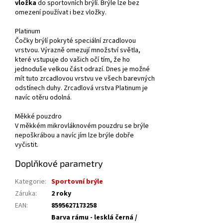
vložka
do sportovních brýlí. Brýle lze bez
omezení používat i bez vložky.
Platinum
Čočky brýlí pokryté speciální zrcadlovou
vrstvou. Výrazně omezují množství světla,
které vstupuje do vašich očí tím, že ho
jednoduše velkou část odrazí. Dnes je možné
mít tuto zrcadlovou vrstvu ve všech barevných
odstínech duhy. Zrcadlová vrstva Platinum je
navíc otěru odolná.
Měkké pouzdro
V měkkém mikrovláknovém pouzdru se brýle
nepoškrábou a navíc jím lze brýle dobře
vyčistit.
Doplňkové parametry
Kategorie
:
Sportovní brýle
Záruka
:
2 roky
EAN
:
8595627173258
Barva rámu - lesklá černá /