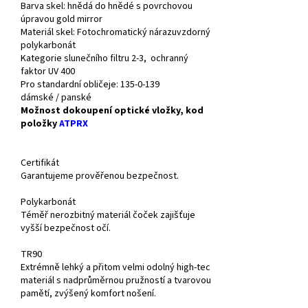
Barva skel:
hnědá do hnědé s povrchovou
úpravou gold mirror
Materiál skel:
Fotochromatický nárazuvzdorný
polykarbonát
Kategorie slunečního filtru 2-3, ochranný
faktor UV 400
Pro
standardní obličeje
:
135-0-139
dámské / panské
Možnost dokoupení optické vložky, kod
položky
ATPRX
Certifikát
Garantujeme prověřenou bezpečnost.
Polykarbonát
Téměř nerozbitný materiál čoček zajišťuje
vyšší bezpečnost očí.
TR90
Extrémně lehký a přitom velmi odolný high-tec
materiál s nadprůměrnou pružností a tvarovou
pamětí, zvýšený komfort nošení.