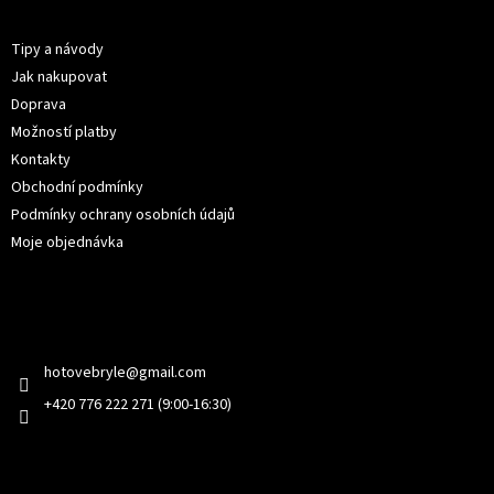
p
Informace pro vás
a
t
Tipy a návody
í
Jak nakupovat
Doprava
Možností platby
Kontakty
Obchodní podmínky
Podmínky ochrany osobních údajů
Moje objednávka
Kontakt
hotovebryle
@
gmail.com
+420 776 222 271 (9:00-16:30)