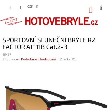
Přejít
na
CZK
NÁKUP
obsah
KOŠÍK
SPORTOVNÍ SLUNEČNÍ BRÝLE R2
FACTOR AT111B Cat.2-3
65487
Průměrné
1 hodnocení
Podrobnosti hodnocení
Značka:
R2
hodnocení
produktu
je
5,0
z
5
hvězdiček.