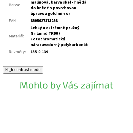
malinová, barva skel - hnědá
Barva
:
do hnědé s povrchovou
úpravou gold mirror
EAN
:
8595627173258
Lehký a extrémně pružný
Grilamid TR90 /
Materiál
:
Fotochromatický
nárazuvzdorný polykarbonát
Rozměry
:
135-0-139
High-contrast mode
Mohlo by Vás zajímat