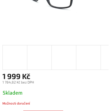
1 999 Kč
1 784,82 Kč bez DPH
Měrná
Skladem
cena:
Možnosti doručení