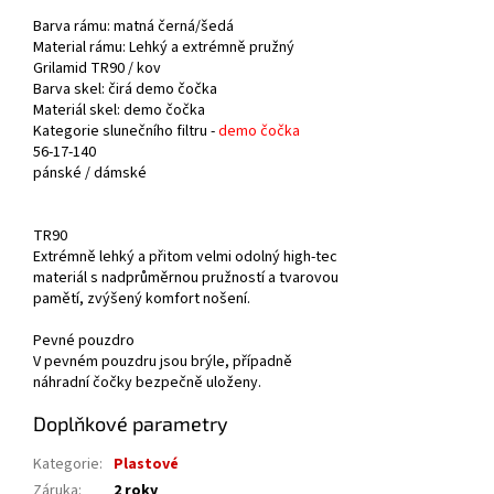
Barva rámu: matná černá/šedá
Material rámu: Lehký a extrémně pružný
Grilamid TR90 / kov
Barva skel: čirá demo čočka
Materiál skel: demo čočka
Kategorie slunečního filtru -
demo čočka
56-17-140
pánské /
dámské
TR90
Extrémně lehký a přitom velmi odolný high-tec
materiál s nadprůměrnou pružností a tvarovou
pamětí, zvýšený komfort nošení.
Pevné pouzdro
V pevném pouzdru jsou brýle, případně
náhradní čočky bezpečně uloženy.
Doplňkové parametry
Kategorie
:
Plastové
Záruka
:
2 roky