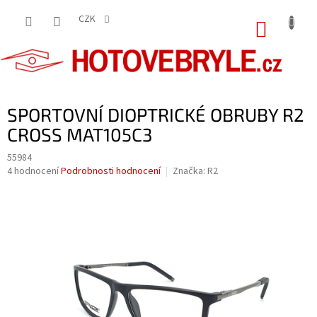
Přejít
na
CZK
NÁKUP
obsah
KOŠÍK
SPORTOVNÍ DIOPTRICKÉ OBRUBY R2
CROSS MAT105C3
55984
Průměrné
4 hodnocení
Podrobnosti hodnocení
Značka:
R2
hodnocení
produktu
je
4,0
z
5
hvězdiček.