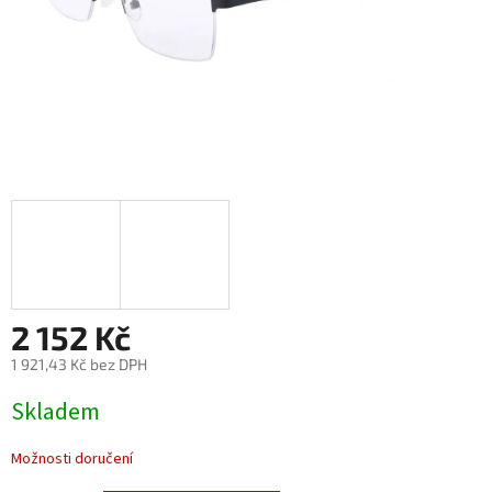
2 152 Kč
1 921,43 Kč bez DPH
Měrná
Skladem
cena:
Možnosti doručení