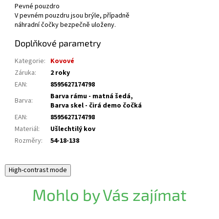
Pevné pouzdro
V pevném pouzdru jsou brýle, případně
náhradní čočky bezpečně uloženy.
Doplňkové parametry
Kategorie
:
Kovové
Záruka
:
2 roky
EAN
:
8595627174798
Barva rámu - matná šedá,
Barva
:
Barva skel - čirá demo čočká
EAN
:
8595627174798
Materiál
:
Ušlechtilý kov
Rozměry
:
54-18-138
High-contrast mode
Mohlo by Vás zajímat