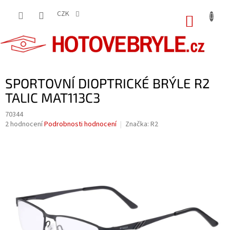
Přejít
na
CZK
NÁKUP
obsah
KOŠÍK
SPORTOVNÍ DIOPTRICKÉ BRÝLE R2
TALIC MAT113C3
70344
Průměrné
2 hodnocení
Podrobnosti hodnocení
Značka:
R2
hodnocení
produktu
je
4,0
z
5
hvězdiček.