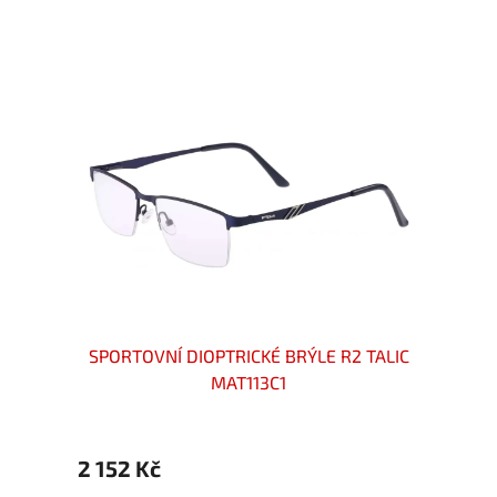
VO6075-
SPORTOVNÍ DIOPTRICKÉ BRÝLE R2 TALIC
DI
MAT113C1
2 152 Kč
1 999