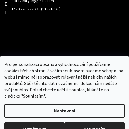
hotovebryle
@
gmail.com
+420 776 222 271 (9:00-16:30)
Facebook
Přijímáme online platby
Pro personalizaci obsahu a vyhodnocování používáme
cookies třetích stran. S vaším souhlasem budeme schopni na
webu i mimo něj zobrazovat relevantnější nabídky našich
produktů. Sběr těchto dat nezačneme, dokud nám nedáte
svůj souhlas. Pokud chcete udělit souhlas, klikněte na
tlačítko "Souhlasím".
Nový obchod s batohy, cestovními zavazadly, tašky a peněženky
Nastavení
Copyright 2026
hotovebryle.cz
. Všechna práva
Vytvořil