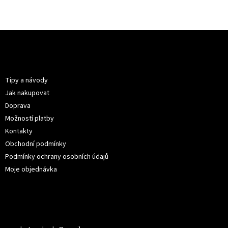
Z
á
p
Informace pro vás
a
t
Tipy a návody
í
Jak nakupovat
Doprava
Možností platby
Kontakty
Obchodní podmínky
Podmínky ochrany osobních údajů
Moje objednávka
Kontakt