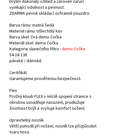
brýlím dokonalý vzhled a zároveň zaručí
vynikající odolnost a pevnost.
ZDARMA pevné skládací ochranné pouzdro.
Barva rámu: matná šedá
Material rámu: Ušlechtilý kov
Barva skel: čirá demo čočka
Materiál skel: demo čočka
Kategorie slunečního filtru -
demo čočka
54-18-138
pánské /
dámské
Certifikát
Garantujeme prověřenou bezpečnost.
Flex
Pružný kloub FLEX v místě spojení stranice s
obrubou usnadňuje nasazení, prudlužuje
životnost brýlí a zvyšuje komfort nošení.
Upravitelný nosník
Větší pohodlí při nošení, nosník lze přizpůsobit
tvaru nosu.